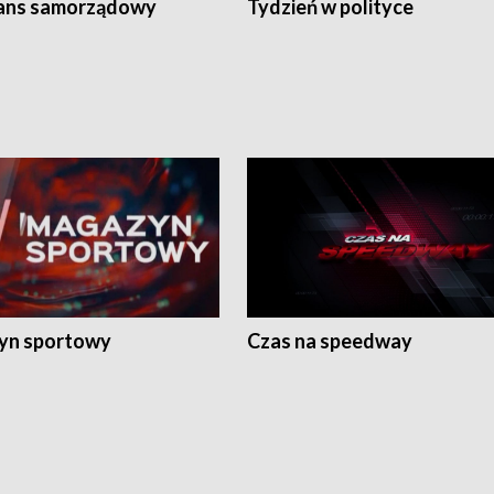
ans samorządowy
Tydzień w polityce
yn sportowy
Czas na speedway