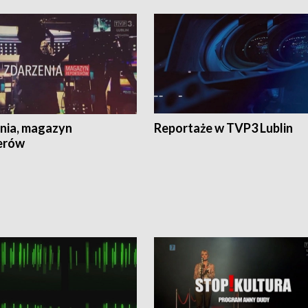
nia, magazyn
Reportaże w TVP3 Lublin
erów