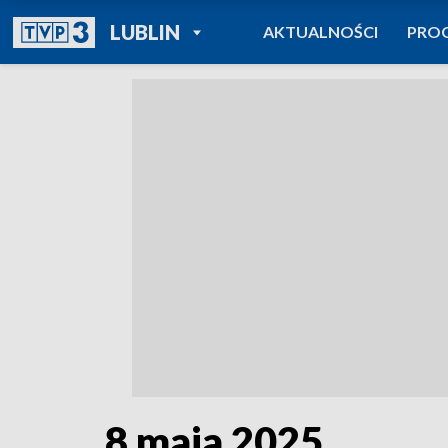
POWRÓT DO
LUBLIN
AKTUALNOŚCI
PRO
TVP REGIONY
8 maja 2025