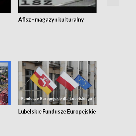
Afisz - magazyn kulturalny
Zobacz, co s
Lubelskie Fundusze Europejskie