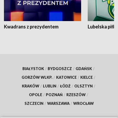
Kwadrans z prezydentem
Lubelska piłk
BIAŁYSTOK
/
BYDGOSZCZ
/
GDAŃSK
/
GORZÓW WLKP.
/
KATOWICE
/
KIELCE
/
KRAKÓW
/
LUBLIN
/
ŁÓDŹ
/
OLSZTYN
/
OPOLE
/
POZNAŃ
/
RZESZÓW
/
SZCZECIN
/
WARSZAWA
/
WROCŁAW