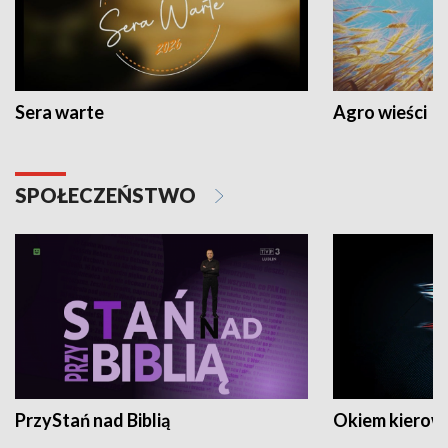
Sera warte
Agro wieści
SPOŁECZEŃSTWO
PrzyStań nad Biblią
Okiem kierow