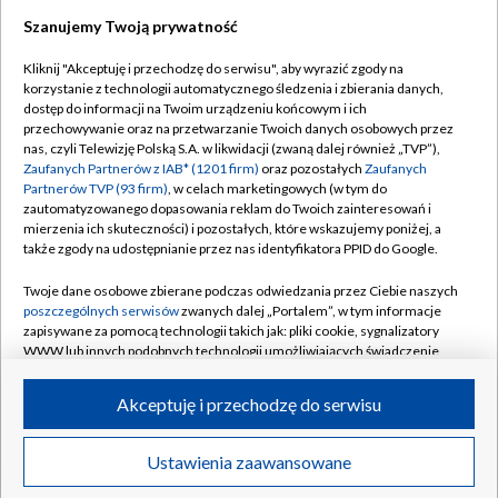
Szanujemy Twoją prywatność
Dołącz do nas:
Kliknij "Akceptuję i przechodzę do serwisu", aby wyrazić zgody na
korzystanie z technologii automatycznego śledzenia i zbierania danych,
TVP
dostęp do informacji na Twoim urządzeniu końcowym i ich
Abonament TVP
przechowywanie oraz na przetwarzanie Twoich danych osobowych przez
Regulamin TVP
nas, czyli Telewizję Polską S.A. w likwidacji (zwaną dalej również „TVP”),
Emisja w TVP
Polityka prywatności
Zaufanych Partnerów z IAB* (1201 firm)
oraz pozostałych
Zaufanych
Partnerów TVP (93 firm)
, w celach marketingowych (w tym do
Centrum informacji TVP
Moje zgody
zautomatyzowanego dopasowania reklam do Twoich zainteresowań i
mierzenia ich skuteczności) i pozostałych, które wskazujemy poniżej, a
Naziemna Telewizja Cyfrowa
Pomoc
także zgody na udostępnianie przez nas identyfikatora PPID do Google.
Sklep TVP
Biuro reklamy
Twoje dane osobowe zbierane podczas odwiedzania przez Ciebie naszych
Rada Programowa
Kontakt
poszczególnych serwisów
zwanych dalej „Portalem”, w tym informacje
zapisywane za pomocą technologii takich jak: pliki cookie, sygnalizatory
System NOS
WWW lub innych podobnych technologii umożliwiających świadczenie
dopasowanych i bezpiecznych usług, personalizację treści oraz reklam,
Informacje o nadawcy
Kanały
udostępnianie funkcji mediów społecznościowych oraz analizowanie
Akceptuję i przechodzę do serwisu
ruchu w Internecie.
Program dla prasy
©2026 Telewizja Polska S.A. w likwidacji
Biuro Reklamy
Twoje dane osobowe zbierane podczas odwiedzania przez Ciebie
Ustawienia zaawansowane
poszczególnych serwisów
na Portalu, takie jak adresy IP, identyfikatory
Ogłoszenie przetargowe
Twoich urządzeń końcowych i identyfikatory plików cookie, informacje o