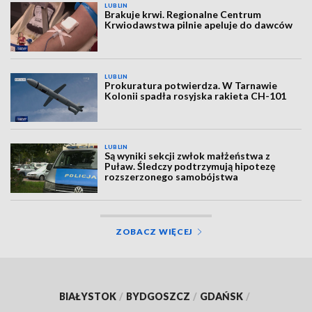
LUBLIN
Brakuje krwi. Regionalne Centrum
Krwiodawstwa pilnie apeluje do dawców
LUBLIN
Prokuratura potwierdza. W Tarnawie
Kolonii spadła rosyjska rakieta CH-101
LUBLIN
Są wyniki sekcji zwłok małżeństwa z
Puław. Śledczy podtrzymują hipotezę
rozszerzonego samobójstwa
ZOBACZ WIĘCEJ
BIAŁYSTOK
/
BYDGOSZCZ
/
GDAŃSK
/