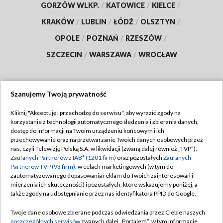
GORZÓW WLKP.
/
KATOWICE
/
KIELCE
/
KRAKÓW
/
LUBLIN
/
ŁÓDŹ
/
OLSZTYN
/
OPOLE
/
POZNAŃ
/
RZESZÓW
/
SZCZECIN
/
WARSZAWA
/
WROCŁAW
Szanujemy Twoją prywatność
Dołącz do nas:
Kliknij "Akceptuję i przechodzę do serwisu", aby wyrazić zgody na
korzystanie z technologii automatycznego śledzenia i zbierania danych,
TVP
dostęp do informacji na Twoim urządzeniu końcowym i ich
Abonament TVP
przechowywanie oraz na przetwarzanie Twoich danych osobowych przez
Regulamin TVP
nas, czyli Telewizję Polską S.A. w likwidacji (zwaną dalej również „TVP”),
Emisja w TVP
Polityka prywatności
Zaufanych Partnerów z IAB* (1201 firm)
oraz pozostałych
Zaufanych
Partnerów TVP (93 firm)
, w celach marketingowych (w tym do
Centrum informacji TVP
Moje zgody
zautomatyzowanego dopasowania reklam do Twoich zainteresowań i
mierzenia ich skuteczności) i pozostałych, które wskazujemy poniżej, a
Naziemna Telewizja Cyfrowa
Pomoc
także zgody na udostępnianie przez nas identyfikatora PPID do Google.
Sklep TVP
Biuro reklamy
Twoje dane osobowe zbierane podczas odwiedzania przez Ciebie naszych
Rada Programowa
Kontakt
poszczególnych serwisów
zwanych dalej „Portalem”, w tym informacje