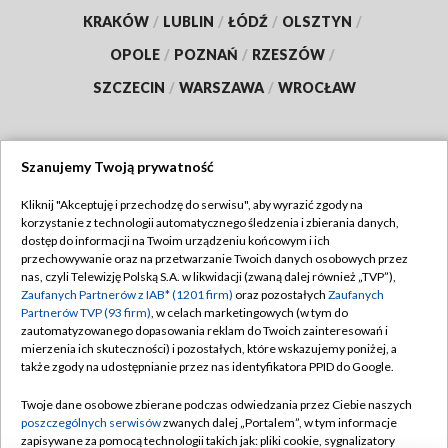
KRAKÓW
/
LUBLIN
/
ŁÓDŹ
/
OLSZTYN
/
OPOLE
/
POZNAŃ
/
RZESZÓW
/
SZCZECIN
/
WARSZAWA
/
WROCŁAW
Szanujemy Twoją prywatność
Dołącz do nas:
Kliknij "Akceptuję i przechodzę do serwisu", aby wyrazić zgody na
korzystanie z technologii automatycznego śledzenia i zbierania danych,
TVP
dostęp do informacji na Twoim urządzeniu końcowym i ich
Abonament TVP
przechowywanie oraz na przetwarzanie Twoich danych osobowych przez
Regulamin TVP
nas, czyli Telewizję Polską S.A. w likwidacji (zwaną dalej również „TVP”),
Emisja w TVP
Polityka prywatności
Zaufanych Partnerów z IAB* (1201 firm)
oraz pozostałych
Zaufanych
Partnerów TVP (93 firm)
, w celach marketingowych (w tym do
Centrum informacji TVP
Moje zgody
zautomatyzowanego dopasowania reklam do Twoich zainteresowań i
mierzenia ich skuteczności) i pozostałych, które wskazujemy poniżej, a
Naziemna Telewizja Cyfrowa
Pomoc
także zgody na udostępnianie przez nas identyfikatora PPID do Google.
Sklep TVP
Biuro reklamy
Twoje dane osobowe zbierane podczas odwiedzania przez Ciebie naszych
Rada Programowa
Kontakt
poszczególnych serwisów
zwanych dalej „Portalem”, w tym informacje
zapisywane za pomocą technologii takich jak: pliki cookie, sygnalizatory