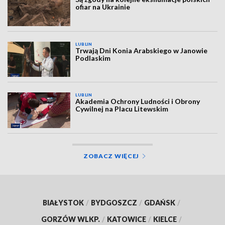
ofiar na Ukrainie
LUBLIN
Trwają Dni Konia Arabskiego w Janowie
Podlaskim
LUBLIN
Akademia Ochrony Ludności i Obrony
Cywilnej na Placu Litewskim
ZOBACZ WIĘCEJ
BIAŁYSTOK
/
BYDGOSZCZ
/
GDAŃSK
/
GORZÓW WLKP.
/
KATOWICE
/
KIELCE
/