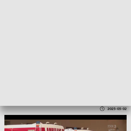
POWRÓT DO
LUBLIN
TVP REGIONY
Kolejny atak na personel medyczny.
Pobici ratownicy SOR w Łukowie
2025-05-02