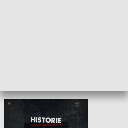
Badź bezpiecz
Wojewódzki Urząd Pracy –
Fundusze Europejskie dla
Lubelskiego
HISTORIA