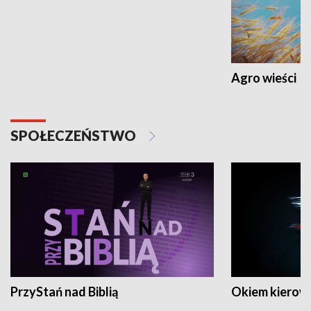
Agro wieści
SPOŁECZEŃSTWO
PrzyStań nad Biblią
Okiem kierow