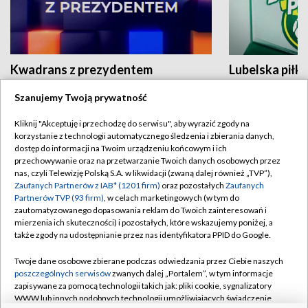
Kwadrans z prezydentem
Lubelska piłk
Szanujemy Twoją prywatność
Kliknij "Akceptuję i przechodzę do serwisu", aby wyrazić zgody na
korzystanie z technologii automatycznego śledzenia i zbierania danych,
dostęp do informacji na Twoim urządzeniu końcowym i ich
przechowywanie oraz na przetwarzanie Twoich danych osobowych przez
nas, czyli Telewizję Polską S.A. w likwidacji (zwaną dalej również „TVP”),
BIAŁYSTOK
/
BYDGOSZCZ
/
GDAŃSK
/
Zaufanych Partnerów z IAB* (1201 firm)
oraz pozostałych
Zaufanych
Partnerów TVP (93 firm)
, w celach marketingowych (w tym do
GORZÓW WLKP.
/
KATOWICE
/
KIELCE
/
zautomatyzowanego dopasowania reklam do Twoich zainteresowań i
mierzenia ich skuteczności) i pozostałych, które wskazujemy poniżej, a
KRAKÓW
/
LUBLIN
/
ŁÓDŹ
/
OLSZTYN
/
także zgody na udostępnianie przez nas identyfikatora PPID do Google.
OPOLE
/
POZNAŃ
/
RZESZÓW
/
Twoje dane osobowe zbierane podczas odwiedzania przez Ciebie naszych
SZCZECIN
/
WARSZAWA
/
WROCŁAW
poszczególnych serwisów
zwanych dalej „Portalem”, w tym informacje
zapisywane za pomocą technologii takich jak: pliki cookie, sygnalizatory
WWW lub innych podobnych technologii umożliwiających świadczenie