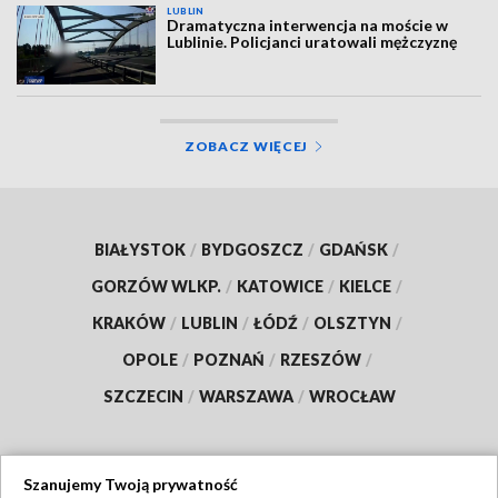
LUBLIN
Dramatyczna interwencja na moście w
Lublinie. Policjanci uratowali mężczyznę
ZOBACZ WIĘCEJ
BIAŁYSTOK
/
BYDGOSZCZ
/
GDAŃSK
/
GORZÓW WLKP.
/
KATOWICE
/
KIELCE
/
KRAKÓW
/
LUBLIN
/
ŁÓDŹ
/
OLSZTYN
/
OPOLE
/
POZNAŃ
/
RZESZÓW
/
SZCZECIN
/
WARSZAWA
/
WROCŁAW
Szanujemy Twoją prywatność