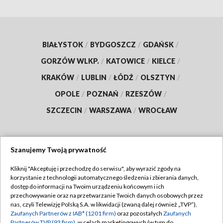
BIAŁYSTOK
/
BYDGOSZCZ
/
GDAŃSK
/
GORZÓW WLKP.
/
KATOWICE
/
KIELCE
/
KRAKÓW
/
LUBLIN
/
ŁÓDŹ
/
OLSZTYN
/
OPOLE
/
POZNAŃ
/
RZESZÓW
/
SZCZECIN
/
WARSZAWA
/
WROCŁAW
Szanujemy Twoją prywatność
Dołącz do nas:
Kliknij "Akceptuję i przechodzę do serwisu", aby wyrazić zgody na
korzystanie z technologii automatycznego śledzenia i zbierania danych,
TVP
dostęp do informacji na Twoim urządzeniu końcowym i ich
Abonament TVP
przechowywanie oraz na przetwarzanie Twoich danych osobowych przez
Regulamin TVP
nas, czyli Telewizję Polską S.A. w likwidacji (zwaną dalej również „TVP”),
Emisja w TVP
Zaufanych Partnerów z IAB* (1201 firm)
oraz pozostałych
Zaufanych
Polityka prywatności
Partnerów TVP (93 firm)
, w celach marketingowych (w tym do