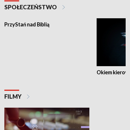
SPOŁECZEŃSTWO
PrzyStań nad Biblią
Okiem kierow
FILMY