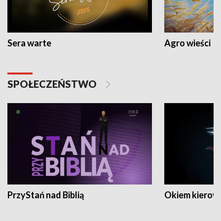
Sera warte
Agro wieści
SPOŁECZEŃSTWO
PrzyStań nad Biblią
Okiem kierow