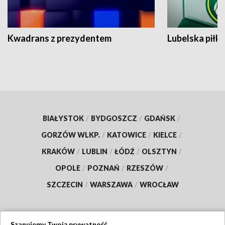
Kwadrans z prezydentem
Lubelska piłk
BIAŁYSTOK
/
BYDGOSZCZ
/
GDAŃSK
/
GORZÓW WLKP.
/
KATOWICE
/
KIELCE
/
KRAKÓW
/
LUBLIN
/
ŁÓDŹ
/
OLSZTYN
/
OPOLE
/
POZNAŃ
/
RZESZÓW
/
SZCZECIN
/
WARSZAWA
/
WROCŁAW
Szanujemy Twoją prywatność