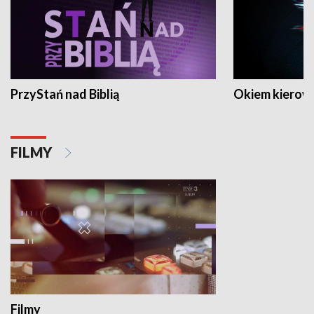
PrzyStań nad Biblią
Okiem kierow
FILMY
Filmy