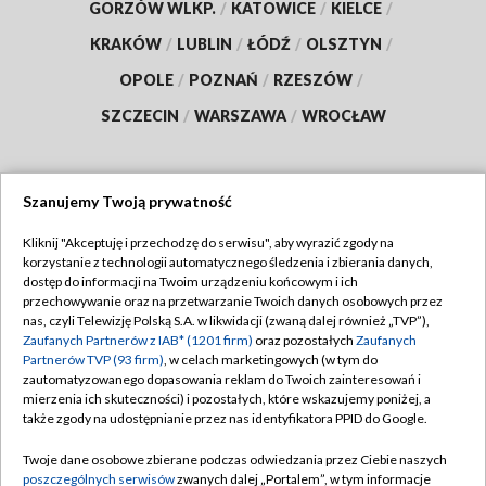
GORZÓW WLKP.
/
KATOWICE
/
KIELCE
/
KRAKÓW
/
LUBLIN
/
ŁÓDŹ
/
OLSZTYN
/
OPOLE
/
POZNAŃ
/
RZESZÓW
/
SZCZECIN
/
WARSZAWA
/
WROCŁAW
Szanujemy Twoją prywatność
Dołącz do nas:
Kliknij "Akceptuję i przechodzę do serwisu", aby wyrazić zgody na
korzystanie z technologii automatycznego śledzenia i zbierania danych,
TVP
dostęp do informacji na Twoim urządzeniu końcowym i ich
Abonament TVP
przechowywanie oraz na przetwarzanie Twoich danych osobowych przez
Regulamin TVP
nas, czyli Telewizję Polską S.A. w likwidacji (zwaną dalej również „TVP”),
Emisja w TVP
Polityka prywatności
Zaufanych Partnerów z IAB* (1201 firm)
oraz pozostałych
Zaufanych
Partnerów TVP (93 firm)
, w celach marketingowych (w tym do
Centrum informacji TVP
Moje zgody
zautomatyzowanego dopasowania reklam do Twoich zainteresowań i
mierzenia ich skuteczności) i pozostałych, które wskazujemy poniżej, a
Naziemna Telewizja Cyfrowa
Pomoc
także zgody na udostępnianie przez nas identyfikatora PPID do Google.
Sklep TVP
Biuro reklamy
Twoje dane osobowe zbierane podczas odwiedzania przez Ciebie naszych
Rada Programowa
Kontakt
poszczególnych serwisów
zwanych dalej „Portalem”, w tym informacje