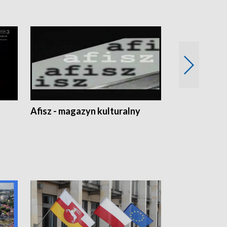
Afisz - magazyn kulturalny
Zobacz, co s