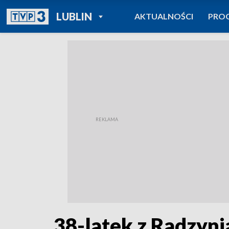
POWRÓT DO
LUBLIN
AKTUALNOŚCI
PRO
TVP REGIONY
38-latek z Radzyni