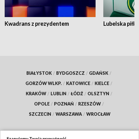
Kwadrans z prezydentem
Lubelska piłk
BIAŁYSTOK
/
BYDGOSZCZ
/
GDAŃSK
/
GORZÓW WLKP.
/
KATOWICE
/
KIELCE
/
KRAKÓW
/
LUBLIN
/
ŁÓDŹ
/
OLSZTYN
/
OPOLE
/
POZNAŃ
/
RZESZÓW
/
SZCZECIN
/
WARSZAWA
/
WROCŁAW
Szanujemy Twoją prywatność