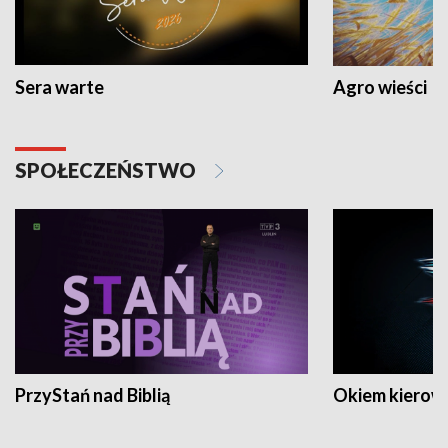
Sera warte
Agro wieści
SPOŁECZEŃSTWO
PrzyStań nad Biblią
Okiem kierow