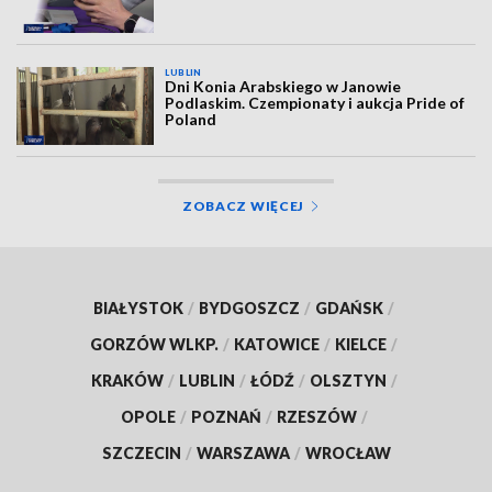
LUBLIN
Dni Konia Arabskiego w Janowie
Podlaskim. Czempionaty i aukcja Pride of
Poland
ZOBACZ WIĘCEJ
BIAŁYSTOK
/
BYDGOSZCZ
/
GDAŃSK
/
GORZÓW WLKP.
/
KATOWICE
/
KIELCE
/
KRAKÓW
/
LUBLIN
/
ŁÓDŹ
/
OLSZTYN
/
OPOLE
/
POZNAŃ
/
RZESZÓW
/
SZCZECIN
/
WARSZAWA
/
WROCŁAW