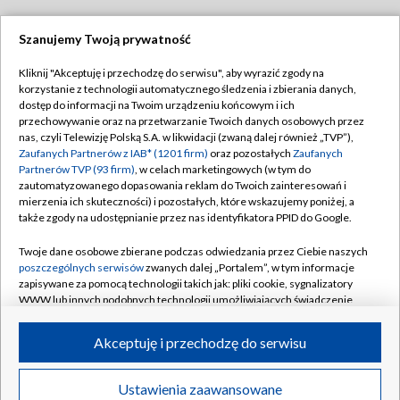
Szanujemy Twoją prywatność
Dołącz do nas:
Kliknij "Akceptuję i przechodzę do serwisu", aby wyrazić zgody na
korzystanie z technologii automatycznego śledzenia i zbierania danych,
TVP
dostęp do informacji na Twoim urządzeniu końcowym i ich
Abonament TVP
przechowywanie oraz na przetwarzanie Twoich danych osobowych przez
Regulamin TVP
nas, czyli Telewizję Polską S.A. w likwidacji (zwaną dalej również „TVP”),
Emisja w TVP
Polityka prywatności
Zaufanych Partnerów z IAB* (1201 firm)
oraz pozostałych
Zaufanych
Partnerów TVP (93 firm)
, w celach marketingowych (w tym do
Centrum informacji TVP
Moje zgody
zautomatyzowanego dopasowania reklam do Twoich zainteresowań i
mierzenia ich skuteczności) i pozostałych, które wskazujemy poniżej, a
Naziemna Telewizja Cyfrowa
Pomoc
także zgody na udostępnianie przez nas identyfikatora PPID do Google.
Sklep TVP
Biuro reklamy
Twoje dane osobowe zbierane podczas odwiedzania przez Ciebie naszych
Rada Programowa
Kontakt
poszczególnych serwisów
zwanych dalej „Portalem”, w tym informacje
zapisywane za pomocą technologii takich jak: pliki cookie, sygnalizatory
System NOS
WWW lub innych podobnych technologii umożliwiających świadczenie
dopasowanych i bezpiecznych usług, personalizację treści oraz reklam,
Informacje o nadawcy
Kanały
udostępnianie funkcji mediów społecznościowych oraz analizowanie
Akceptuję i przechodzę do serwisu
ruchu w Internecie.
Program dla prasy
©2026 Telewizja Polska S.A. w likwidacji
Biuro Reklamy
Twoje dane osobowe zbierane podczas odwiedzania przez Ciebie
Ustawienia zaawansowane
poszczególnych serwisów
na Portalu, takie jak adresy IP, identyfikatory