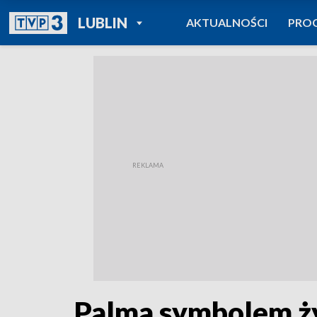
POWRÓT DO
LUBLIN
AKTUALNOŚCI
PRO
TVP REGIONY
Palma symbolem ży