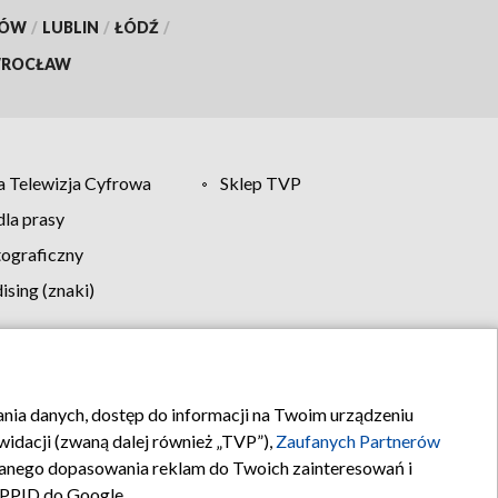
KÓW
/
LUBLIN
/
ŁÓDŹ
/
ROCŁAW
 Telewizja Cyfrowa
Sklep TVP
la prasy
tograficzny
sing (znaki)
klamy
Kontakt
rania danych, dostęp do informacji na Twoim urządzeniu
idacji (zwaną dalej również „TVP”),
Zaufanych Partnerów
anego dopasowania reklam do Twoich zainteresowań i
a PPID do Google.