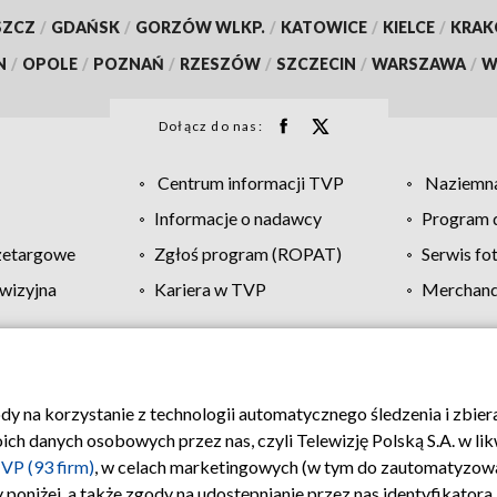
SZCZ
/
GDAŃSK
/
GORZÓW WLKP.
/
KATOWICE
/
KIELCE
/
KRA
N
/
OPOLE
/
POZNAŃ
/
RZESZÓW
/
SZCZECIN
/
WARSZAWA
/
W
Dołącz do nas:
Centrum informacji TVP
Naziemna
Informacje o nadawcy
Program d
zetargowe
Zgłoś program (ROPAT)
Serwis fo
wizyjna
Kariera w TVP
Merchandi
Polityka prywatności
Moje zgody
Pomoc
Biuro re
ody na korzystanie z technologii automatycznego śledzenia i zbie
 danych osobowych przez nas, czyli Telewizję Polską S.A. w likw
VP (93 firm)
, w celach marketingowych (w tym do zautomatyzow
 poniżej, a także zgody na udostępnianie przez nas identyfikator