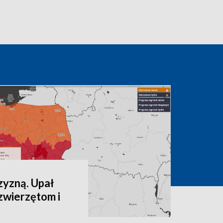
zyzną. Upał
zwierzętom i