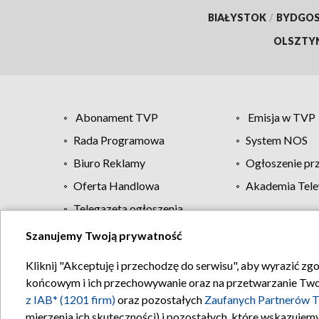
BIAŁYSTOK
/
BYDGO
OLSZTY
Abonament TVP
Emisja w TVP
Rada Programowa
System NOS
Biuro Reklamy
Ogłoszenie pr
Oferta Handlowa
Akademia Tele
Telegazeta ogłoszenia
Szanujemy Twoją prywatność
Regulamin TVP
Kliknij "Akceptuję i przechodzę do serwisu", aby wyrazić zg
końcowym i ich przechowywanie oraz na przetwarzanie Twoich
z IAB* (1201 firm)
oraz pozostałych
Zaufanych Partnerów T
mierzenia ich skuteczności) i pozostałych, które wskazujemy