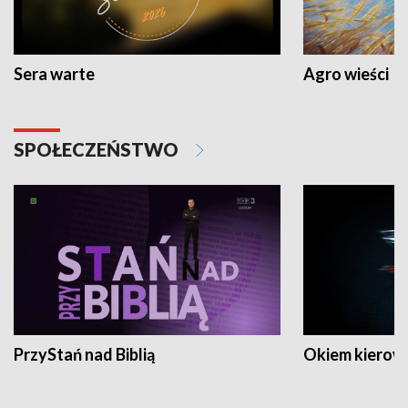
Sera warte
Agro wieści
SPOŁECZEŃSTWO
PrzyStań nad Biblią
Okiem kierow