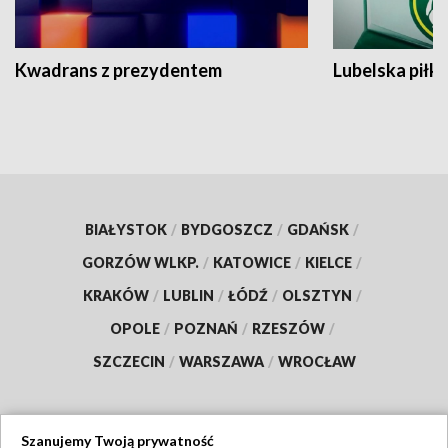
Kwadrans z prezydentem
Lubelska piłk
BIAŁYSTOK
/
BYDGOSZCZ
/
GDAŃSK
/
GORZÓW WLKP.
/
KATOWICE
/
KIELCE
/
KRAKÓW
/
LUBLIN
/
ŁÓDŹ
/
OLSZTYN
/
OPOLE
/
POZNAŃ
/
RZESZÓW
/
SZCZECIN
/
WARSZAWA
/
WROCŁAW
Szanujemy Twoją prywatność