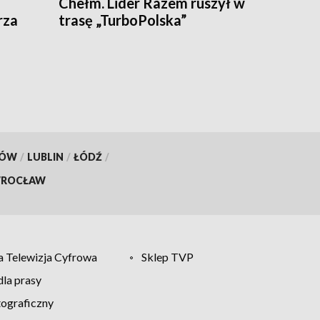
Chełm. Lider Razem ruszył w
rza
trasę „TurboPolska”
KÓW
/
LUBLIN
/
ŁÓDŹ
/
ROCŁAW
 Telewizja Cyfrowa
Sklep TVP
la prasy
tograficzny