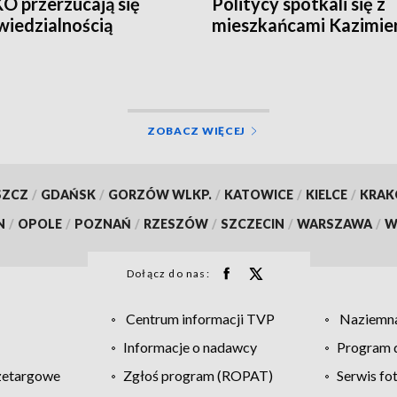
 KO przerzucają się
Politycy spotkali się z
iedzialnością
mieszkańcami Kazimie
Dolnego
ZOBACZ WIĘCEJ
SZCZ
/
GDAŃSK
/
GORZÓW WLKP.
/
KATOWICE
/
KIELCE
/
KRA
N
/
OPOLE
/
POZNAŃ
/
RZESZÓW
/
SZCZECIN
/
WARSZAWA
/
W
Dołącz do nas:
Centrum informacji TVP
Naziemna
Informacje o nadawcy
Program d
zetargowe
Zgłoś program (ROPAT)
Serwis fo