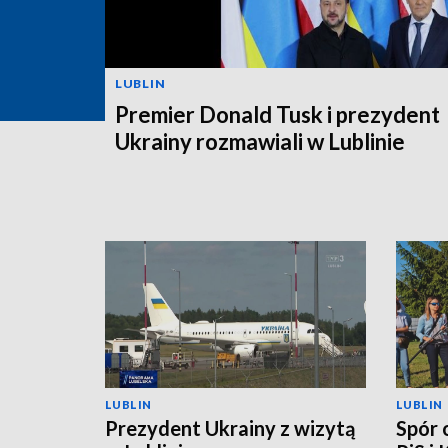
LUBLIN
Premier Donald Tusk i prezydent
Ukrainy rozmawiali w Lublinie
LUBLIN
LUBLIN
Prezydent Ukrainy z wizytą
Spór 