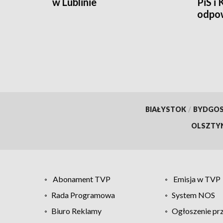
w Lublinie
PiS i
odpow
BIAŁYSTOK
/
BYDGO
OLSZTY
Abonament TVP
Emisja w TVP
Rada Programowa
System NOS
Biuro Reklamy
Ogłoszenie pr