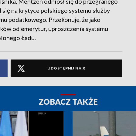
śnika, Mentzen odniósł się do przegranego
 się na krytyce polskiego systemu służby
emu podatkowego. Przekonuje, że jako
tków od emerytur, uproszczenia systemu
lonego Ładu.
UDOSTĘPNIJ NA X
ZOBACZ TAKŻE