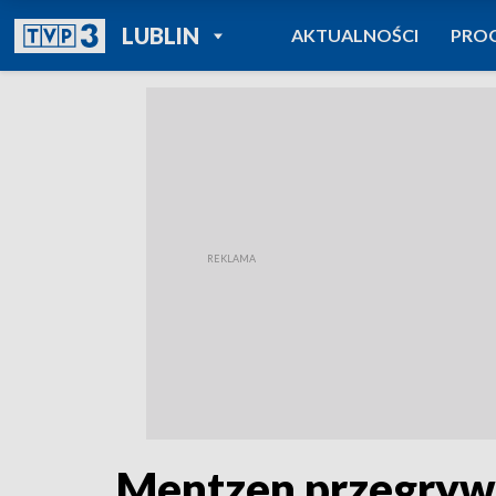
POWRÓT DO
LUBLIN
AKTUALNOŚCI
PRO
TVP REGIONY
Mentzen przegryw