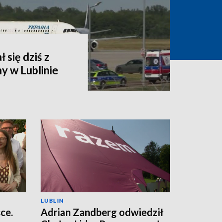
 się dziś z
y w Lublinie
LUBLIN
ce.
Adrian Zandberg odwiedził