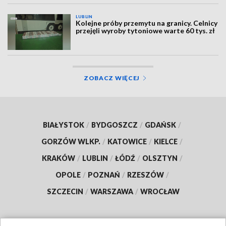
LUBLIN
Kolejne próby przemytu na granicy. Celnicy
przejęli wyroby tytoniowe warte 60 tys. zł
ZOBACZ WIĘCEJ
BIAŁYSTOK
/
BYDGOSZCZ
/
GDAŃSK
/
GORZÓW WLKP.
/
KATOWICE
/
KIELCE
/
KRAKÓW
/
LUBLIN
/
ŁÓDŹ
/
OLSZTYN
/
OPOLE
/
POZNAŃ
/
RZESZÓW
/
SZCZECIN
/
WARSZAWA
/
WROCŁAW