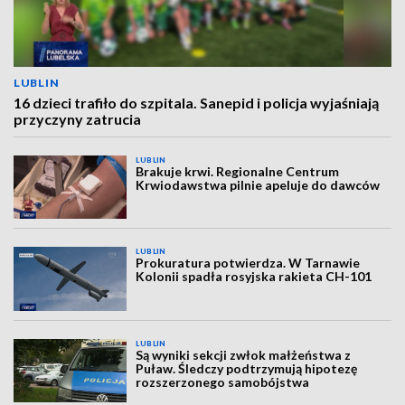
LUBLIN
16 dzieci trafiło do szpitala. Sanepid i policja wyjaśniają
przyczyny zatrucia
LUBLIN
Brakuje krwi. Regionalne Centrum
Krwiodawstwa pilnie apeluje do dawców
LUBLIN
Prokuratura potwierdza. W Tarnawie
Kolonii spadła rosyjska rakieta CH-101
LUBLIN
Są wyniki sekcji zwłok małżeństwa z
Puław. Śledczy podtrzymują hipotezę
rozszerzonego samobójstwa