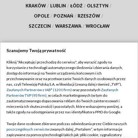
KRAKÓW
/
LUBLIN
/
ŁÓDŹ
/
OLSZTYN
/
OPOLE
/
POZNAŃ
/
RZESZÓW
/
SZCZECIN
/
WARSZAWA
/
WROCŁAW
Szanujemy Twoją prywatność
Dołącz do nas:
Kliknij "Akceptuję i przechodzę do serwisu", aby wyrazić zgody na
korzystanie z technologii automatycznego śledzenia i zbierania danych,
TVP
dostęp do informacji na Twoim urządzeniu końcowym i ich
Abonament TVP
przechowywanie oraz na przetwarzanie Twoich danych osobowych przez
Regulamin TVP
nas, czyli Telewizję Polską S.A. w likwidacji (zwaną dalej również „TVP”),
Emisja w TVP
Polityka prywatności
Zaufanych Partnerów z IAB* (1201 firm)
oraz pozostałych
Zaufanych
Partnerów TVP (93 firm)
, w celach marketingowych (w tym do
Centrum informacji TVP
Moje zgody
zautomatyzowanego dopasowania reklam do Twoich zainteresowań i
mierzenia ich skuteczności) i pozostałych, które wskazujemy poniżej, a
Naziemna Telewizja Cyfrowa
Pomoc
także zgody na udostępnianie przez nas identyfikatora PPID do Google.
Sklep TVP
Biuro reklamy
Twoje dane osobowe zbierane podczas odwiedzania przez Ciebie naszych
Rada Programowa
Kontakt
poszczególnych serwisów
zwanych dalej „Portalem”, w tym informacje
zapisywane za pomocą technologii takich jak: pliki cookie, sygnalizatory