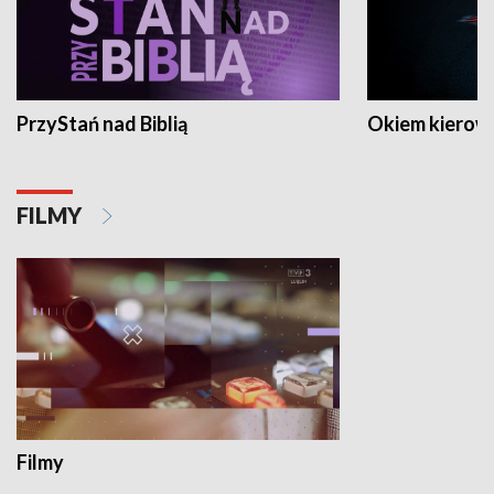
PrzyStań nad Biblią
Okiem kierow
FILMY
Filmy