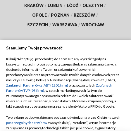
KRAKÓW
/
LUBLIN
/
ŁÓDŹ
/
OLSZTYN
/
OPOLE
/
POZNAŃ
/
RZESZÓW
/
SZCZECIN
/
WARSZAWA
/
WROCŁAW
Szanujemy Twoją prywatność
Dołącz do nas:
Kliknij "Akceptuję i przechodzę do serwisu", aby wyrazić zgody na
korzystanie z technologii automatycznego śledzenia i zbierania danych,
TVP
dostęp do informacji na Twoim urządzeniu końcowym i ich
Abonament TVP
przechowywanie oraz na przetwarzanie Twoich danych osobowych przez
Regulamin TVP
nas, czyli Telewizję Polską S.A. w likwidacji (zwaną dalej również „TVP”),
Emisja w TVP
Polityka prywatności
Zaufanych Partnerów z IAB* (1201 firm)
oraz pozostałych
Zaufanych
Partnerów TVP (93 firm)
, w celach marketingowych (w tym do
Centrum informacji TVP
Moje zgody
zautomatyzowanego dopasowania reklam do Twoich zainteresowań i
mierzenia ich skuteczności) i pozostałych, które wskazujemy poniżej, a
Naziemna Telewizja Cyfrowa
Pomoc
także zgody na udostępnianie przez nas identyfikatora PPID do Google.
Sklep TVP
Biuro reklamy
Twoje dane osobowe zbierane podczas odwiedzania przez Ciebie naszych
Rada Programowa
Kontakt
poszczególnych serwisów
zwanych dalej „Portalem”, w tym informacje
zapisywane za pomocą technologii takich jak: pliki cookie, sygnalizatory