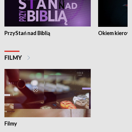
PrzyStań nad Biblią
Okiem kierow
FILMY
Filmy