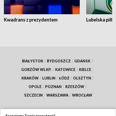
Kwadrans z prezydentem
Lubelska piłk
BIAŁYSTOK
/
BYDGOSZCZ
/
GDAŃSK
/
GORZÓW WLKP.
/
KATOWICE
/
KIELCE
/
KRAKÓW
/
LUBLIN
/
ŁÓDŹ
/
OLSZTYN
/
OPOLE
/
POZNAŃ
/
RZESZÓW
/
SZCZECIN
/
WARSZAWA
/
WROCŁAW
Szanujemy Twoją prywatność