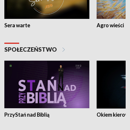
Sera warte
Agro wieści
SPOŁECZEŃSTWO
PrzyStań nad Biblią
Okiem kierow