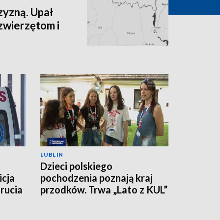
zyzną. Upał
zwierzętom i
LUBLIN
Dzieci polskiego
icja
pochodzenia poznają kraj
rucia
przodków. Trwa „Lato z KUL”