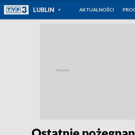
POWRÓT DO
LUBLIN
AKTUALNOŚCI
PRO
TVP REGIONY
Ostatnie pożegnan