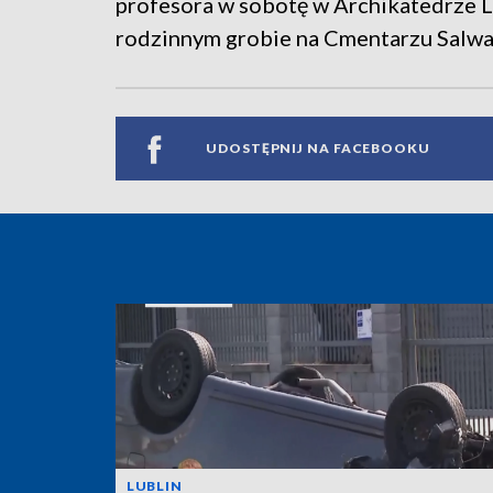
profesora w sobotę w Archikatedrze L
rodzinnym grobie na Cmentarzu Salwa
UDOSTĘPNIJ NA FACEBOOKU
LUBLIN