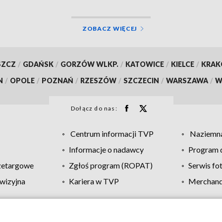
ZOBACZ WIĘCEJ
SZCZ
/
GDAŃSK
/
GORZÓW WLKP.
/
KATOWICE
/
KIELCE
/
KRA
N
/
OPOLE
/
POZNAŃ
/
RZESZÓW
/
SZCZECIN
/
WARSZAWA
/
W
Dołącz do nas:
Centrum informacji TVP
Naziemna
Informacje o nadawcy
Program d
zetargowe
Zgłoś program (ROPAT)
Serwis fo
wizyjna
Kariera w TVP
Merchandi