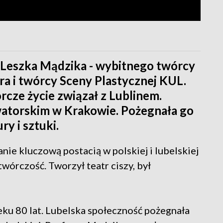
 Leszka Mądzika - wybitnego twórcy
ra i twórcy Sceny Plastycznej KUL.
cze życie związał z Lublinem.
watorskim w Krakowie. Pożegnała go
ry i sztuki.
ie kluczową postacią w polskiej i lubelskiej
twórczość. Tworzył teatr ciszy, był
ku 80 lat. Lubelska społeczność pożegnała