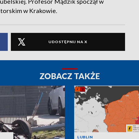
ubelskiej. Profesor Mądzik spoczął w
torskim w Krakowie.
UDOSTĘPNIJ NA X
ZOBACZ TAKŻE
LUBLIN