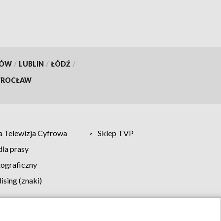
KÓW
/
LUBLIN
/
ŁÓDŹ
/
ROCŁAW
 Telewizja Cyfrowa
Sklep TVP
la prasy
tograficzny
sing (znaki)