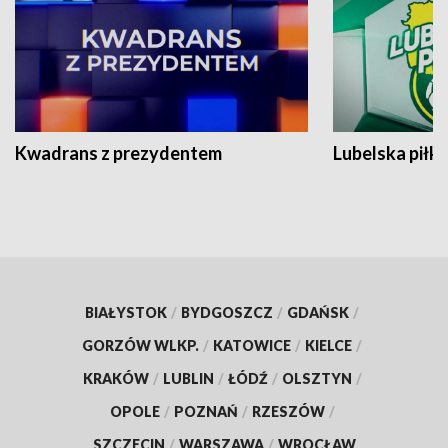
Kwadrans z prezydentem
Lubelska piłk
BIAŁYSTOK
/
BYDGOSZCZ
/
GDAŃSK
/
GORZÓW WLKP.
/
KATOWICE
/
KIELCE
/
KRAKÓW
/
LUBLIN
/
ŁÓDŹ
/
OLSZTYN
/
OPOLE
/
POZNAŃ
/
RZESZÓW
/
SZCZECIN
/
WARSZAWA
/
WROCŁAW