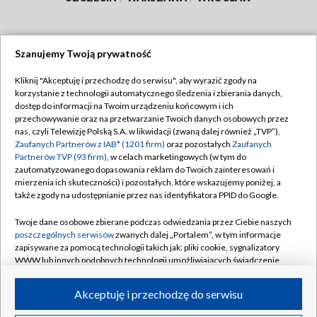
Szanujemy Twoją prywatność
Dołącz do nas:
Kliknij "Akceptuję i przechodzę do serwisu", aby wyrazić zgody na
korzystanie z technologii automatycznego śledzenia i zbierania danych,
TVP
dostęp do informacji na Twoim urządzeniu końcowym i ich
Abonament TVP
przechowywanie oraz na przetwarzanie Twoich danych osobowych przez
Regulamin TVP
nas, czyli Telewizję Polską S.A. w likwidacji (zwaną dalej również „TVP”),
Emisja w TVP
Polityka prywatności
Zaufanych Partnerów z IAB* (1201 firm)
oraz pozostałych
Zaufanych
Partnerów TVP (93 firm)
, w celach marketingowych (w tym do
Centrum informacji TVP
Moje zgody
zautomatyzowanego dopasowania reklam do Twoich zainteresowań i
mierzenia ich skuteczności) i pozostałych, które wskazujemy poniżej, a
Naziemna Telewizja Cyfrowa
Pomoc
także zgody na udostępnianie przez nas identyfikatora PPID do Google.
Sklep TVP
Biuro reklamy
Twoje dane osobowe zbierane podczas odwiedzania przez Ciebie naszych
Rada Programowa
Kontakt
poszczególnych serwisów
zwanych dalej „Portalem”, w tym informacje
zapisywane za pomocą technologii takich jak: pliki cookie, sygnalizatory
System NOS
WWW lub innych podobnych technologii umożliwiających świadczenie
dopasowanych i bezpiecznych usług, personalizację treści oraz reklam,
Informacje o nadawcy
Kanały
udostępnianie funkcji mediów społecznościowych oraz analizowanie
Akceptuję i przechodzę do serwisu
ruchu w Internecie.
Program dla prasy
©2026 Telewizja Polska S.A. w likwidacji