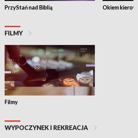
PrzyStań nad Biblią
Okiem kierow
FILMY
Filmy
WYPOCZYNEK I REKREACJA