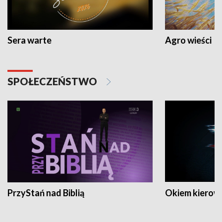
Sera warte
Agro wieści
SPOŁECZEŃSTWO
PrzyStań nad Biblią
Okiem kierow