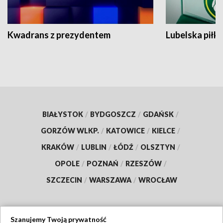
Kwadrans z prezydentem
Lubelska piłk
BIAŁYSTOK
/
BYDGOSZCZ
/
GDAŃSK
/
GORZÓW WLKP.
/
KATOWICE
/
KIELCE
/
KRAKÓW
/
LUBLIN
/
ŁÓDŹ
/
OLSZTYN
/
OPOLE
/
POZNAŃ
/
RZESZÓW
/
SZCZECIN
/
WARSZAWA
/
WROCŁAW
Szanujemy Twoją prywatność