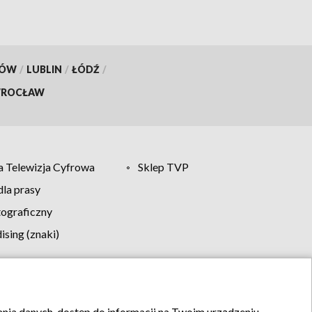
KÓW
/
LUBLIN
/
ŁÓDŹ
/
ROCŁAW
 Telewizja Cyfrowa
Sklep TVP
la prasy
tograficzny
sing (znaki)
klamy
Kontakt
rania danych, dostęp do informacji na Twoim urządzeniu