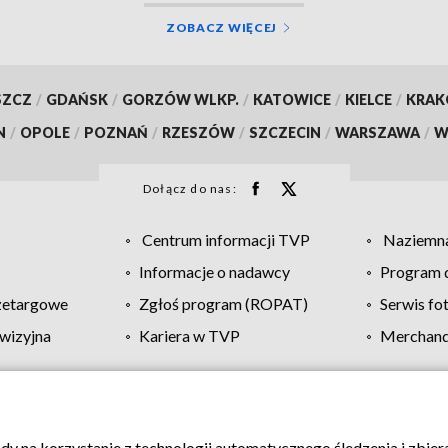
ZOBACZ WIĘCEJ
SZCZ
/
GDAŃSK
/
GORZÓW WLKP.
/
KATOWICE
/
KIELCE
/
KRA
N
/
OPOLE
/
POZNAŃ
/
RZESZÓW
/
SZCZECIN
/
WARSZAWA
/
W
Dołącz do nas:
Centrum informacji TVP
Naziemna
Informacje o nadawcy
Program d
zetargowe
Zgłoś program (ROPAT)
Serwis fo
wizyjna
Kariera w TVP
Merchandi
Polityka prywatności
Moje zgody
Pomoc
Biuro re
ody na korzystanie z technologii automatycznego śledzenia i zbie