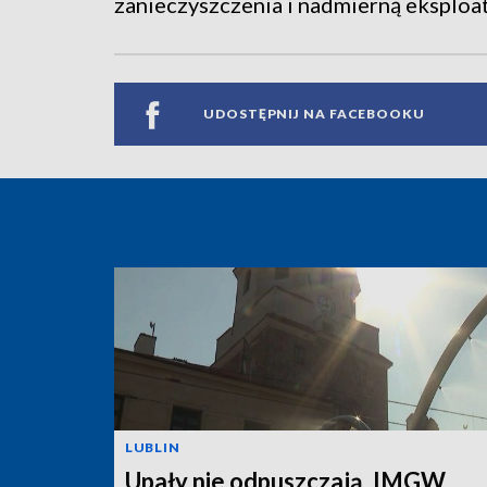
zanieczyszczenia i nadmierną eksploat
UDOSTĘPNIJ NA FACEBOOKU
LUBLIN
Upały nie odpuszczają. IMGW