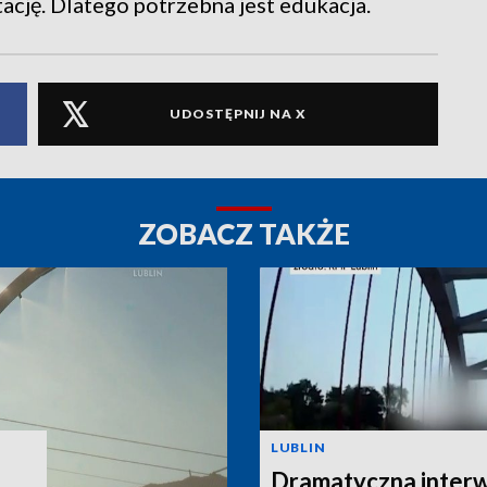
ację. Dlatego potrzebna jest edukacja.
UDOSTĘPNIJ NA X
ZOBACZ TAKŻE
LUBLIN
Dramatyczna interw