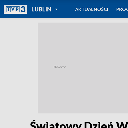
POWRÓT DO
LUBLIN
AKTUALNOŚCI
PRO
TVP REGIONY
Światowy Dzień 