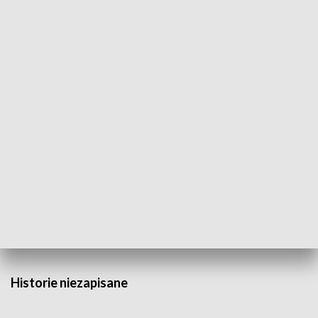
GOSPODARKA
Wojewódzki Urząd Pracy –
Fundusze Europejskie dla
Lubelskiego
Badź bezpiecz
HISTORIA
Historie niezapisane