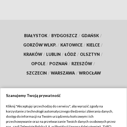
BIAŁYSTOK
/
BYDGOSZCZ
/
GDAŃSK
/
GORZÓW WLKP.
/
KATOWICE
/
KIELCE
/
KRAKÓW
/
LUBLIN
/
ŁÓDŹ
/
OLSZTYN
/
OPOLE
/
POZNAŃ
/
RZESZÓW
/
SZCZECIN
/
WARSZAWA
/
WROCŁAW
Szanujemy Twoją prywatność
Dołącz do nas:
Kliknij "Akceptuję i przechodzę do serwisu", aby wyrazić zgody na
korzystanie z technologii automatycznego śledzenia i zbierania danych,
TVP
dostęp do informacji na Twoim urządzeniu końcowym i ich
Abonament TVP
przechowywanie oraz na przetwarzanie Twoich danych osobowych przez
Regulamin TVP
nas, czyli Telewizję Polską S.A. w likwidacji (zwaną dalej również „TVP”),