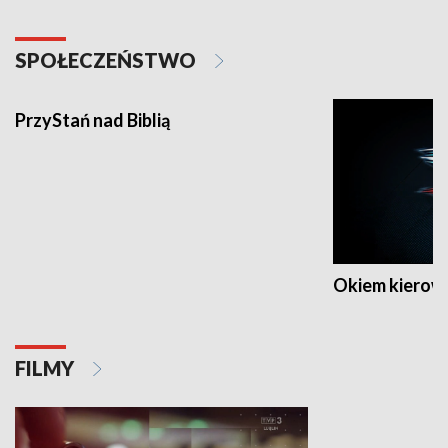
SPOŁECZEŃSTWO
PrzyStań nad Biblią
Okiem kierow
FILMY