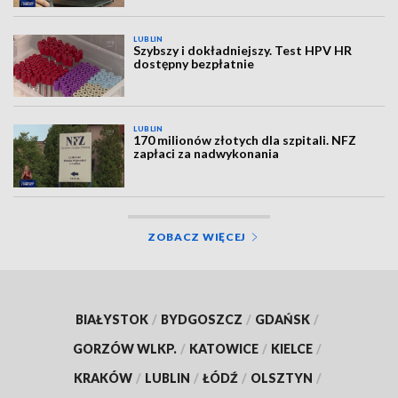
LUBLIN
Szybszy i dokładniejszy. Test HPV HR
dostępny bezpłatnie
LUBLIN
170 milionów złotych dla szpitali. NFZ
zapłaci za nadwykonania
ZOBACZ WIĘCEJ
BIAŁYSTOK
/
BYDGOSZCZ
/
GDAŃSK
/
GORZÓW WLKP.
/
KATOWICE
/
KIELCE
/
KRAKÓW
/
LUBLIN
/
ŁÓDŹ
/
OLSZTYN
/