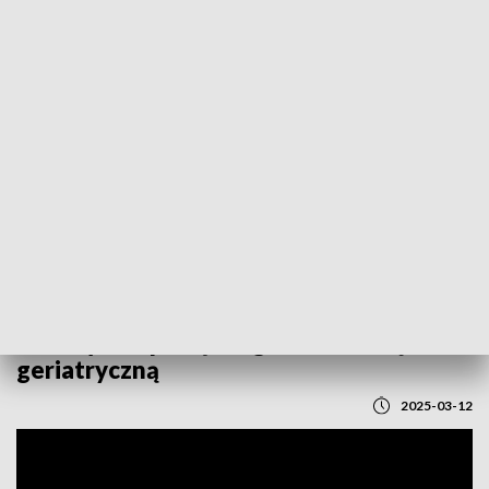
POWRÓT DO
LUBLIN
TVP REGIONY
Miliony na opiekę długoterminową i
geriatryczną
2025-03-12