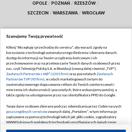
OPOLE
/
POZNAŃ
/
RZESZÓW
/
SZCZECIN
/
WARSZAWA
/
WROCŁAW
Szanujemy Twoją prywatność
Dołącz do nas:
Kliknij "Akceptuję i przechodzę do serwisu", aby wyrazić zgody na
korzystanie z technologii automatycznego śledzenia i zbierania danych,
TVP
dostęp do informacji na Twoim urządzeniu końcowym i ich
Abonament TVP
przechowywanie oraz na przetwarzanie Twoich danych osobowych przez
Regulamin TVP
nas, czyli Telewizję Polską S.A. w likwidacji (zwaną dalej również „TVP”),
Emisja w TVP
Polityka prywatności
Zaufanych Partnerów z IAB* (1201 firm)
oraz pozostałych
Zaufanych
Partnerów TVP (93 firm)
, w celach marketingowych (w tym do
Centrum informacji TVP
Moje zgody
zautomatyzowanego dopasowania reklam do Twoich zainteresowań i
mierzenia ich skuteczności) i pozostałych, które wskazujemy poniżej, a
Naziemna Telewizja Cyfrowa
Pomoc
także zgody na udostępnianie przez nas identyfikatora PPID do Google.
Sklep TVP
Biuro reklamy
Twoje dane osobowe zbierane podczas odwiedzania przez Ciebie naszych
Rada Programowa
Kontakt
poszczególnych serwisów
zwanych dalej „Portalem”, w tym informacje
zapisywane za pomocą technologii takich jak: pliki cookie, sygnalizatory
System NOS
WWW lub innych podobnych technologii umożliwiających świadczenie
dopasowanych i bezpiecznych usług, personalizację treści oraz reklam,
Informacje o nadawcy
Kanały