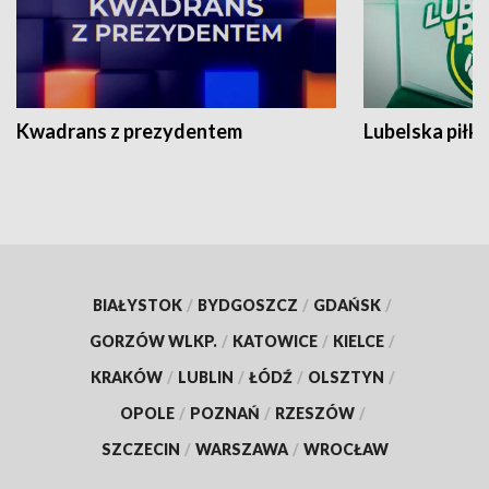
Kwadrans z prezydentem
Lubelska piłk
BIAŁYSTOK
/
BYDGOSZCZ
/
GDAŃSK
/
GORZÓW WLKP.
/
KATOWICE
/
KIELCE
/
KRAKÓW
/
LUBLIN
/
ŁÓDŹ
/
OLSZTYN
/
OPOLE
/
POZNAŃ
/
RZESZÓW
/
SZCZECIN
/
WARSZAWA
/
WROCŁAW