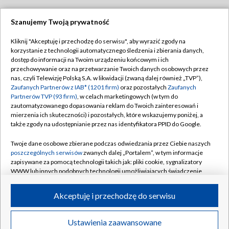
Szanujemy Twoją prywatność
Dołącz do nas:
Kliknij "Akceptuję i przechodzę do serwisu", aby wyrazić zgody na
korzystanie z technologii automatycznego śledzenia i zbierania danych,
TVP
dostęp do informacji na Twoim urządzeniu końcowym i ich
Abonament TVP
przechowywanie oraz na przetwarzanie Twoich danych osobowych przez
Regulamin TVP
nas, czyli Telewizję Polską S.A. w likwidacji (zwaną dalej również „TVP”),
Emisja w TVP
Polityka prywatności
Zaufanych Partnerów z IAB* (1201 firm)
oraz pozostałych
Zaufanych
Partnerów TVP (93 firm)
, w celach marketingowych (w tym do
Centrum informacji TVP
Moje zgody
zautomatyzowanego dopasowania reklam do Twoich zainteresowań i
mierzenia ich skuteczności) i pozostałych, które wskazujemy poniżej, a
Naziemna Telewizja Cyfrowa
Pomoc
także zgody na udostępnianie przez nas identyfikatora PPID do Google.
Sklep TVP
Biuro reklamy
Twoje dane osobowe zbierane podczas odwiedzania przez Ciebie naszych
Rada Programowa
Kontakt
poszczególnych serwisów
zwanych dalej „Portalem”, w tym informacje
zapisywane za pomocą technologii takich jak: pliki cookie, sygnalizatory
System NOS
WWW lub innych podobnych technologii umożliwiających świadczenie
dopasowanych i bezpiecznych usług, personalizację treści oraz reklam,
Informacje o nadawcy
Kanały
udostępnianie funkcji mediów społecznościowych oraz analizowanie
Akceptuję i przechodzę do serwisu
ruchu w Internecie.
Program dla prasy
©2026 Telewizja Polska S.A. w likwidacji
Biuro Reklamy
Twoje dane osobowe zbierane podczas odwiedzania przez Ciebie
Ustawienia zaawansowane
poszczególnych serwisów
na Portalu, takie jak adresy IP, identyfikatory