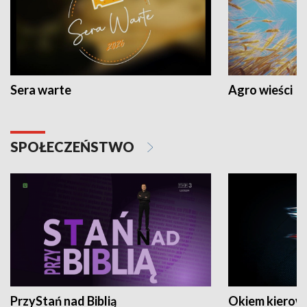
Sera warte
Agro wieści
SPOŁECZEŃSTWO
PrzyStań nad Biblią
Okiem kierow