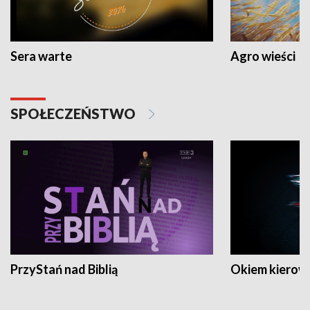
Sera warte
Agro wieści
SPOŁECZEŃSTWO
PrzyStań nad Biblią
Okiem kierow