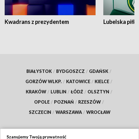
Kwadrans z prezydentem
Lubelska piłk
BIAŁYSTOK
/
BYDGOSZCZ
/
GDAŃSK
/
GORZÓW WLKP.
/
KATOWICE
/
KIELCE
/
KRAKÓW
/
LUBLIN
/
ŁÓDŹ
/
OLSZTYN
/
OPOLE
/
POZNAŃ
/
RZESZÓW
/
SZCZECIN
/
WARSZAWA
/
WROCŁAW
Szanujemy Twoją prywatność