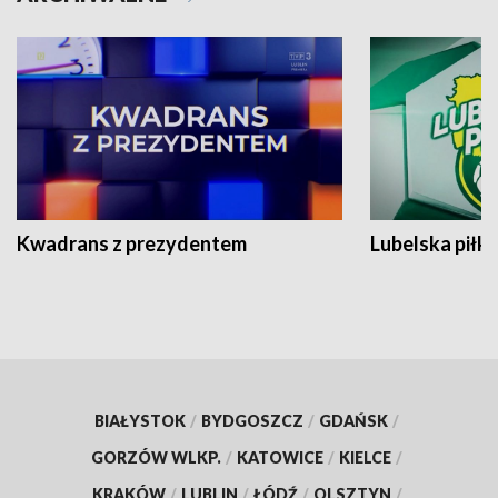
Kwadrans z prezydentem
Lubelska piłk
BIAŁYSTOK
/
BYDGOSZCZ
/
GDAŃSK
/
GORZÓW WLKP.
/
KATOWICE
/
KIELCE
/
KRAKÓW
/
LUBLIN
/
ŁÓDŹ
/
OLSZTYN
/