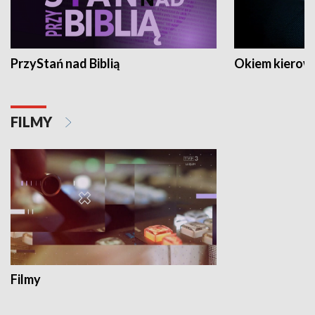
PrzyStań nad Biblią
Okiem kierow
FILMY
Filmy