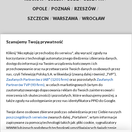
OPOLE
/
POZNAŃ
/
RZESZÓW
/
SZCZECIN
/
WARSZAWA
/
WROCŁAW
Szanujemy Twoją prywatność
Dołącz do nas:
Kliknij "Akceptuję i przechodzę do serwisu", aby wyrazić zgody na
korzystanie z technologii automatycznego śledzenia i zbierania danych,
TVP
dostęp do informacji na Twoim urządzeniu końcowym i ich
Abonament TVP
przechowywanie oraz na przetwarzanie Twoich danych osobowych przez
Regulamin TVP
nas, czyli Telewizję Polską S.A. w likwidacji (zwaną dalej również „TVP”),
Emisja w TVP
Polityka prywatności
Zaufanych Partnerów z IAB* (1201 firm)
oraz pozostałych
Zaufanych
Partnerów TVP (93 firm)
, w celach marketingowych (w tym do
Centrum informacji TVP
Moje zgody
zautomatyzowanego dopasowania reklam do Twoich zainteresowań i
mierzenia ich skuteczności) i pozostałych, które wskazujemy poniżej, a
Naziemna Telewizja Cyfrowa
Pomoc
także zgody na udostępnianie przez nas identyfikatora PPID do Google.
Sklep TVP
Biuro reklamy
Twoje dane osobowe zbierane podczas odwiedzania przez Ciebie naszych
Rada Programowa
Kontakt
poszczególnych serwisów
zwanych dalej „Portalem”, w tym informacje
zapisywane za pomocą technologii takich jak: pliki cookie, sygnalizatory
System NOS
WWW lub innych podobnych technologii umożliwiających świadczenie