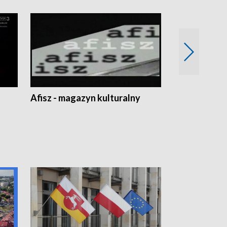
Afisz - magazyn kulturalny
Zobacz, co s