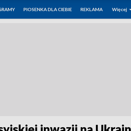
GRAMY
PIOSENKA DLA CIEBIE
REKLAMA
Więcej
syjskiej inwazji na Ukrai