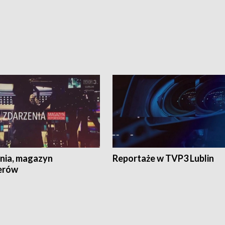
nia, magazyn
Reportaże w TVP3 Lublin
erów