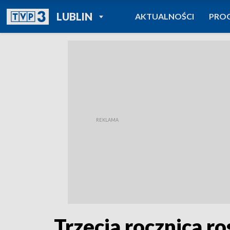
POWRÓT DO
LUBLIN
AKTUALNOŚCI
PRO
TVP REGIONY
Trzecia rocznica ro