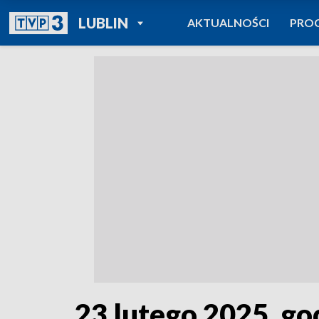
POWRÓT DO
LUBLIN
AKTUALNOŚCI
PRO
TVP REGIONY
23 lutego 2025, go