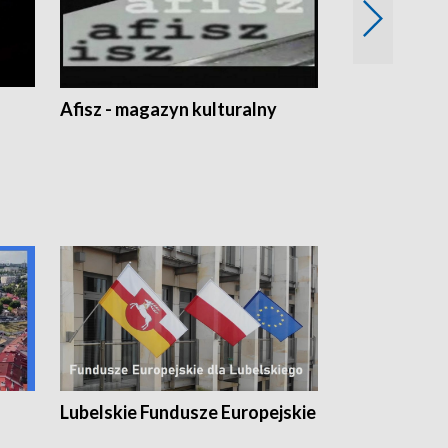
Afisz - magazyn kulturalny
Zobacz, co s
Lubelskie Fundusze Europejskie