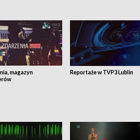
nia, magazyn
Reportaże w TVP3 Lublin
erów