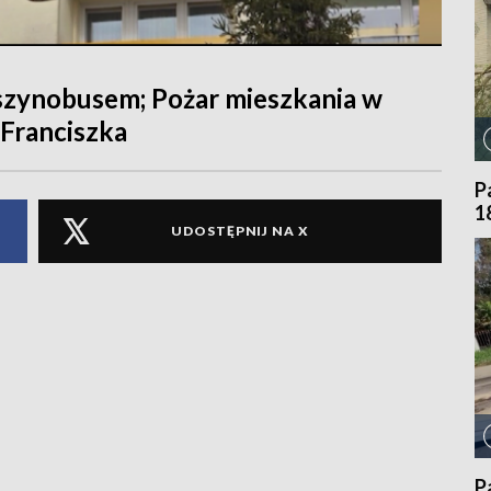
 szynobusem; Pożar mieszkania w
 Franciszka
P
1
UDOSTĘPNIJ NA X
P