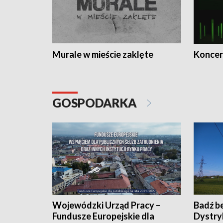
Murale w mieście zaklęte
Koncer
GOSPODARKA
Wojewódzki Urząd Pracy –
Badź b
Fundusze Europejskie dla
Dystry