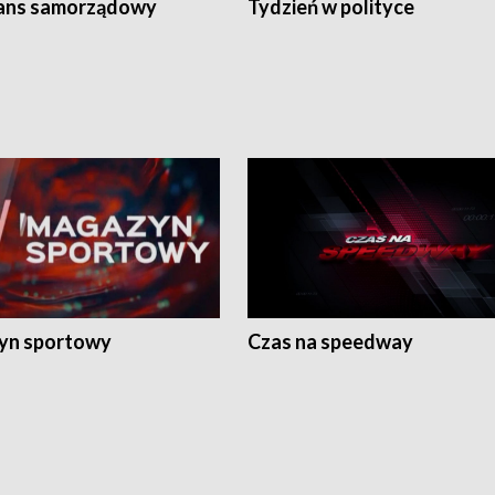
ans samorządowy
Tydzień w polityce
yn sportowy
Czas na speedway