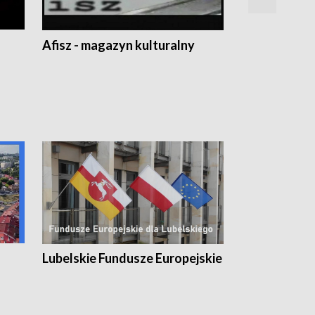
Afisz - magazyn kulturalny
Zobacz, co s
Lubelskie Fundusze Europejskie