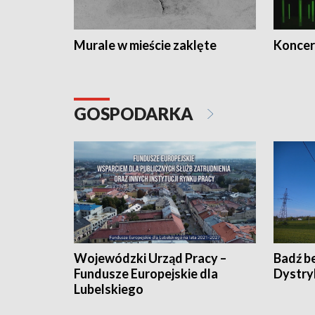
Murale w mieście zaklęte
Koncer
GOSPODARKA
Wojewódzki Urząd Pracy –
Badź b
Fundusze Europejskie dla
Dystry
Lubelskiego