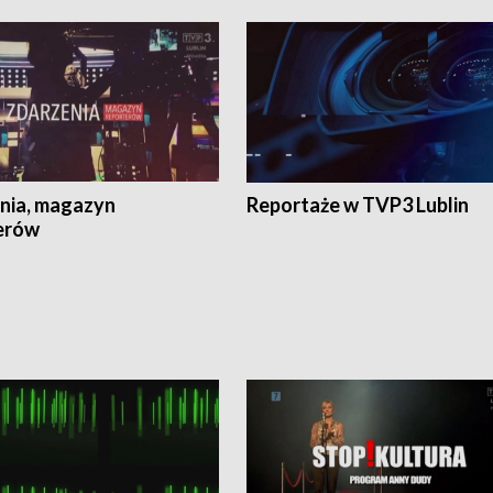
nia, magazyn
Reportaże w TVP3 Lublin
erów