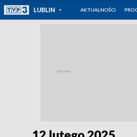
POWRÓT DO
LUBLIN
AKTUALNOŚCI
PRO
TVP REGIONY
12 lutego 2025