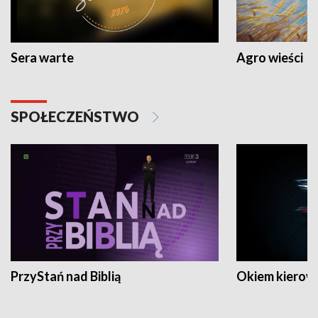
Sera warte
Agro wieści
SPOŁECZEŃSTWO
PrzyStań nad Biblią
Okiem kierow