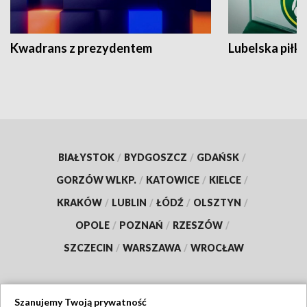
Kwadrans z prezydentem
Lubelska piłk
BIAŁYSTOK
/
BYDGOSZCZ
/
GDAŃSK
/
GORZÓW WLKP.
/
KATOWICE
/
KIELCE
/
KRAKÓW
/
LUBLIN
/
ŁÓDŹ
/
OLSZTYN
/
OPOLE
/
POZNAŃ
/
RZESZÓW
/
SZCZECIN
/
WARSZAWA
/
WROCŁAW
Szanujemy Twoją prywatność