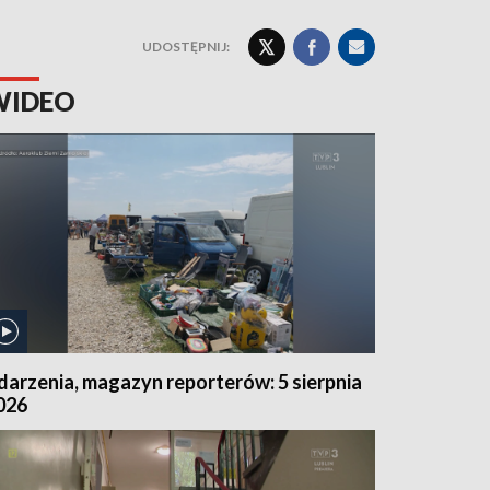
UDOSTĘPNIJ:
WIDEO
darzenia, magazyn reporterów: 5 sierpnia
026