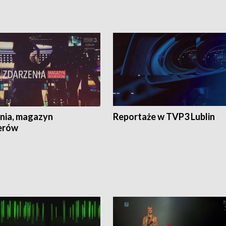
nia, magazyn
Reportaże w TVP3 Lublin
erów