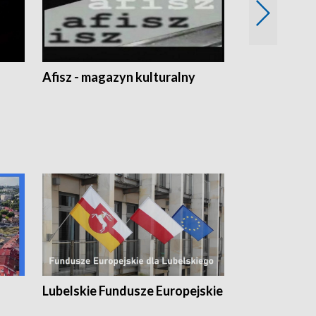
Afisz - magazyn kulturalny
Zobacz, co s
Lubelskie Fundusze Europejskie