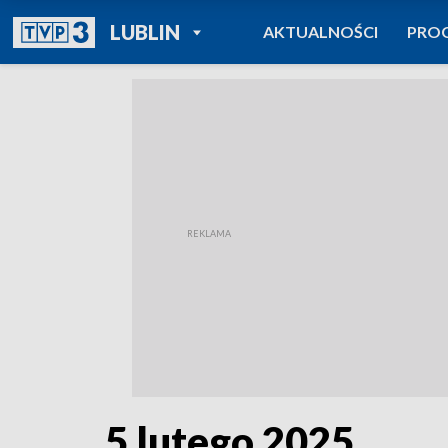
POWRÓT DO
LUBLIN
AKTUALNOŚCI
PRO
TVP REGIONY
5 lutego 2025