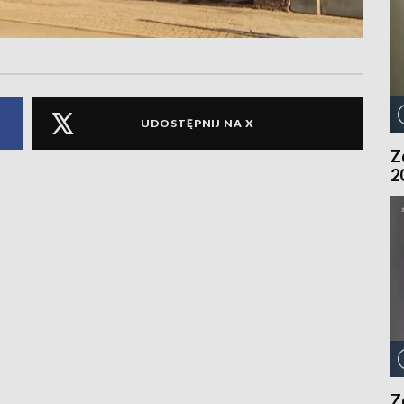
UDOSTĘPNIJ NA X
Z
2
Z