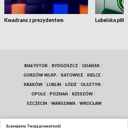
Kwadrans z prezydentem
Lubelska piłk
BIAŁYSTOK
/
BYDGOSZCZ
/
GDAŃSK
/
GORZÓW WLKP.
/
KATOWICE
/
KIELCE
/
KRAKÓW
/
LUBLIN
/
ŁÓDŹ
/
OLSZTYN
/
OPOLE
/
POZNAŃ
/
RZESZÓW
/
SZCZECIN
/
WARSZAWA
/
WROCŁAW
Szanujemy Twoją prywatność