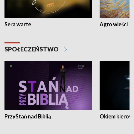
Sera warte
Agro wieści
SPOŁECZEŃSTWO
PrzyStań nad Biblią
Okiem kierow