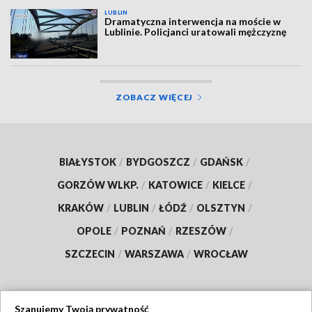
LUBLIN
Dramatyczna interwencja na moście w
Lublinie. Policjanci uratowali mężczyznę
ZOBACZ WIĘCEJ
BIAŁYSTOK
/
BYDGOSZCZ
/
GDAŃSK
/
GORZÓW WLKP.
/
KATOWICE
/
KIELCE
/
KRAKÓW
/
LUBLIN
/
ŁÓDŹ
/
OLSZTYN
/
OPOLE
/
POZNAŃ
/
RZESZÓW
/
SZCZECIN
/
WARSZAWA
/
WROCŁAW
Szanujemy Twoją prywatność