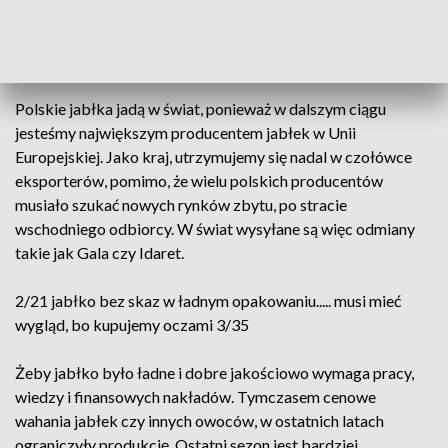
sady w tej okolicy ominęły wiosenne przymrozki. W sortowni
jabłek sezon więc w pełni, a komory chłodnicze są
sukcesywnie opróżniane.
Polskie jabłka jadą w świat, ponieważ w dalszym ciągu
jesteśmy największym producentem jabłek w Unii
Europejskiej. Jako kraj, utrzymujemy się nadal w czołówce
eksporterów, pomimo, że wielu polskich producentów
musiało szukać nowych rynków zbytu, po stracie
wschodniego odbiorcy. W świat wysyłane są więc odmiany
takie jak Gala czy Idaret.
2/21 jabłko bez skaz w ładnym opakowaniu..... musi mieć
wygląd, bo kupujemy oczami 3/35
Żeby jabłko było ładne i dobre jakościowo wymaga pracy,
wiedzy i finansowych nakładów. Tymczasem cenowe
wahania jabłek czy innych owoców, w ostatnich latach
ograniczyły produkcję. Ostatni sezon jest bardziej