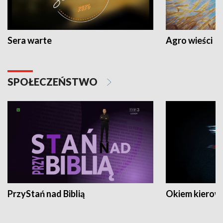
Sera warte
Agro wieści
SPOŁECZEŃSTWO
PrzyStań nad Biblią
Okiem kierow