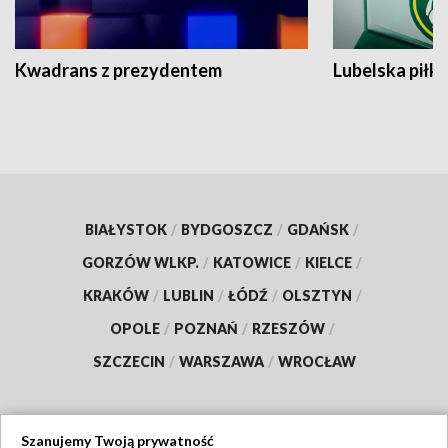
Kwadrans z prezydentem
Lubelska piłk
BIAŁYSTOK
/
BYDGOSZCZ
/
GDAŃSK
/
GORZÓW WLKP.
/
KATOWICE
/
KIELCE
/
KRAKÓW
/
LUBLIN
/
ŁÓDŹ
/
OLSZTYN
/
OPOLE
/
POZNAŃ
/
RZESZÓW
/
SZCZECIN
/
WARSZAWA
/
WROCŁAW
Szanujemy Twoją prywatność