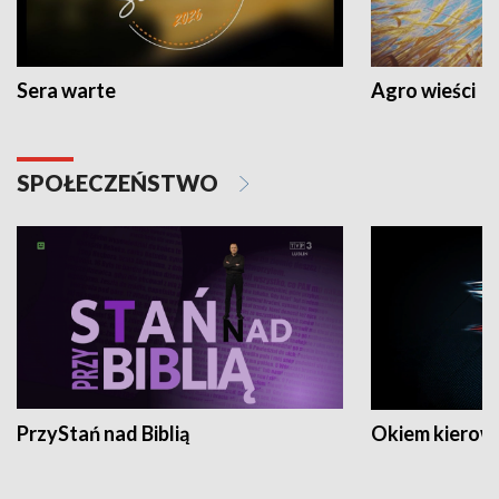
Sera warte
Agro wieści
SPOŁECZEŃSTWO
PrzyStań nad Biblią
Okiem kierow