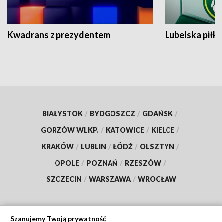
Kwadrans z prezydentem
Lubelska piłk
BIAŁYSTOK
/
BYDGOSZCZ
/
GDAŃSK
/
GORZÓW WLKP.
/
KATOWICE
/
KIELCE
/
KRAKÓW
/
LUBLIN
/
ŁÓDŹ
/
OLSZTYN
/
OPOLE
/
POZNAŃ
/
RZESZÓW
/
SZCZECIN
/
WARSZAWA
/
WROCŁAW
Szanujemy Twoją prywatność