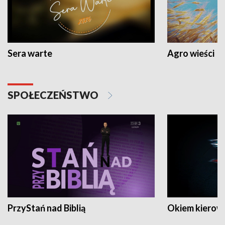
Sera warte
Agro wieści
SPOŁECZEŃSTWO
PrzyStań nad Biblią
Okiem kierow