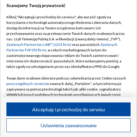
Szanujemy Twoją prywatność
Dołącz do nas:
Kliknij "Akceptuję i przechodzę do serwisu", aby wyrazić zgody na
korzystanie z technologii automatycznego śledzenia i zbierania danych,
TVP
dostęp do informacji na Twoim urządzeniu końcowym i ich
Abonament TVP
przechowywanie oraz na przetwarzanie Twoich danych osobowych przez
Regulamin TVP
nas, czyli Telewizję Polską S.A. w likwidacji (zwaną dalej również „TVP”),
Emisja w TVP
Polityka prywatności
Zaufanych Partnerów z IAB* (1201 firm)
oraz pozostałych
Zaufanych
Partnerów TVP (93 firm)
, w celach marketingowych (w tym do
Centrum informacji TVP
Moje zgody
zautomatyzowanego dopasowania reklam do Twoich zainteresowań i
mierzenia ich skuteczności) i pozostałych, które wskazujemy poniżej, a
Naziemna Telewizja Cyfrowa
Pomoc
także zgody na udostępnianie przez nas identyfikatora PPID do Google.
Sklep TVP
Biuro reklamy
Twoje dane osobowe zbierane podczas odwiedzania przez Ciebie naszych
Rada Programowa
Kontakt
poszczególnych serwisów
zwanych dalej „Portalem”, w tym informacje
zapisywane za pomocą technologii takich jak: pliki cookie, sygnalizatory
System NOS
WWW lub innych podobnych technologii umożliwiających świadczenie
dopasowanych i bezpiecznych usług, personalizację treści oraz reklam,
Informacje o nadawcy
Kanały
udostępnianie funkcji mediów społecznościowych oraz analizowanie
Akceptuję i przechodzę do serwisu
ruchu w Internecie.
Program dla prasy
©2026 Telewizja Polska S.A. w likwidacji
Biuro Reklamy
Twoje dane osobowe zbierane podczas odwiedzania przez Ciebie
Ustawienia zaawansowane
poszczególnych serwisów
na Portalu, takie jak adresy IP, identyfikatory
Ogłoszenie przetargowe
Twoich urządzeń końcowych i identyfikatory plików cookie, informacje o