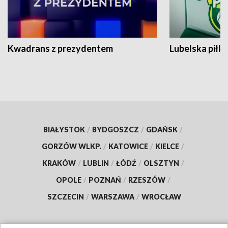
Kwadrans z prezydentem
Lubelska piłk
BIAŁYSTOK
/
BYDGOSZCZ
/
GDAŃSK
/
GORZÓW WLKP.
/
KATOWICE
/
KIELCE
/
KRAKÓW
/
LUBLIN
/
ŁÓDŹ
/
OLSZTYN
/
OPOLE
/
POZNAŃ
/
RZESZÓW
/
SZCZECIN
/
WARSZAWA
/
WROCŁAW