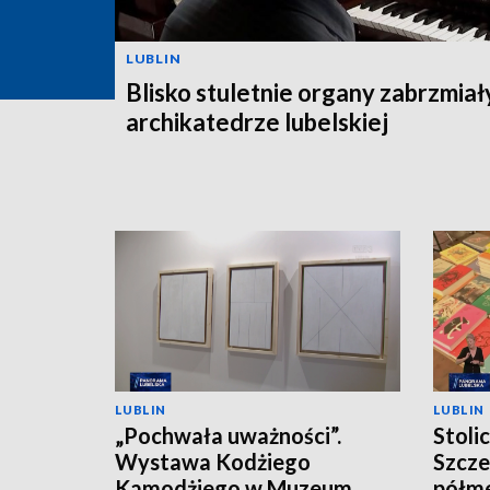
LUBLIN
Blisko stuletnie organy zabrzmiał
archikatedrze lubelskiej
LUBLIN
LUBLIN
„Pochwała uważności”.
Stoli
Wystawa Kodżiego
Szcze
Kamodżiego w Muzeum
półm