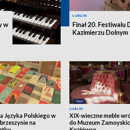
LUBLIN
y w
Finał 20. Festiwalu
Kazimierzu Dolnym
LUBLIN
ca Języka Polskiego w
XIX-wieczne meble wró
brzeszynie na
do Muzeum Zamoyskic
etku
Kozłówce