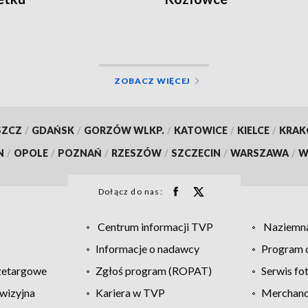
ZOBACZ WIĘCEJ
SZCZ
/
GDAŃSK
/
GORZÓW WLKP.
/
KATOWICE
/
KIELCE
/
KRA
N
/
OPOLE
/
POZNAŃ
/
RZESZÓW
/
SZCZECIN
/
WARSZAWA
/
W
Dołącz do nas:
Centrum informacji TVP
Naziemna
Informacje o nadawcy
Program d
zetargowe
Zgłoś program (ROPAT)
Serwis fo
wizyjna
Kariera w TVP
Merchandi