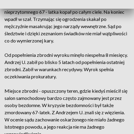
kolegą. W ataku agresji najpierw bił, a potem
nieprzytomnego 67 - latka kopał po całym ciele. Na koniec
wpadł w szał. Trzymając się ogrodzenia skakał po
mężczyźnie masakrując jego narządy wewnętrzne. Sąd po
śledztwie i dzięki zeznaniom świadków nie miał wątpliwości
co do wymierzonej kary.
Od popełnienia zbrodni wyroku minęło niespełna 8 miesięcy.
Andrzej U. zabił po blisko 5 latach od popełnienia ostatniej
zbrodni. Zabił w warunkach recydywy. Wyrok spełnia
oczekiwania prokuratury.
Miejsce zbrodni - opuszczony teren, gdzie kiedyś mieścił się
salon samochodowy bardzo często zajmowany jest przez
osoby bezdomne. W kryzysie bezdomności był także
zmordowany 67-latek. Z Andrzejem U. znali się z więzienia.
W ocenie sądu zachowanie oskarżonego nie miało żadnego
istotnego powodu, a jego reakcja nie ma żadnego
usprawiedliwienia.