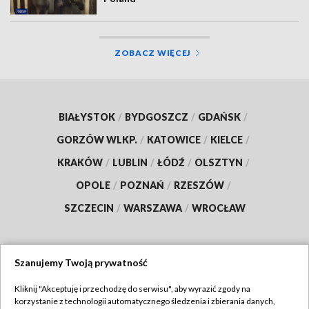
ZOBACZ WIĘCEJ
BIAŁYSTOK
/
BYDGOSZCZ
/
GDAŃSK
/
GORZÓW WLKP.
/
KATOWICE
/
KIELCE
/
KRAKÓW
/
LUBLIN
/
ŁÓDŹ
/
OLSZTYN
/
OPOLE
/
POZNAŃ
/
RZESZÓW
/
SZCZECIN
/
WARSZAWA
/
WROCŁAW
Szanujemy Twoją prywatność
Dołącz do nas:
Kliknij "Akceptuję i przechodzę do serwisu", aby wyrazić zgody na
korzystanie z technologii automatycznego śledzenia i zbierania danych,
TVP