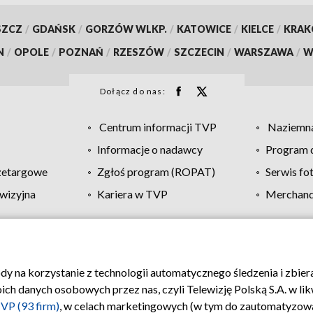
SZCZ
/
GDAŃSK
/
GORZÓW WLKP.
/
KATOWICE
/
KIELCE
/
KRA
N
/
OPOLE
/
POZNAŃ
/
RZESZÓW
/
SZCZECIN
/
WARSZAWA
/
W
Dołącz do nas:
Centrum informacji TVP
Naziemna
Informacje o nadawcy
Program d
zetargowe
Zgłoś program (ROPAT)
Serwis fo
wizyjna
Kariera w TVP
Merchandi
Polityka prywatności
Moje zgody
Pomoc
Biuro re
ody na korzystanie z technologii automatycznego śledzenia i zbie
 danych osobowych przez nas, czyli Telewizję Polską S.A. w likw
VP (93 firm)
, w celach marketingowych (w tym do zautomatyzow