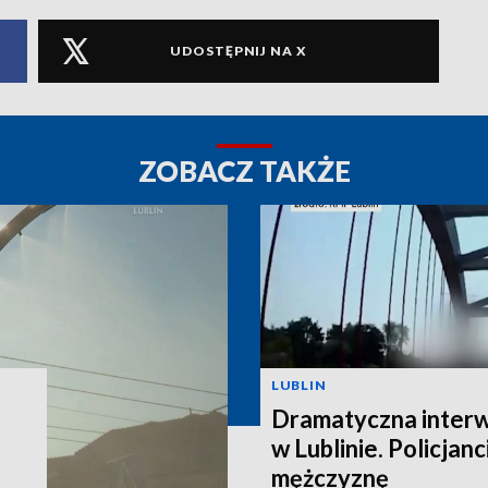
UDOSTĘPNIJ NA X
ZOBACZ TAKŻE
LUBLIN
Dramatyczna interw
w Lublinie. Policjanc
mężczyznę