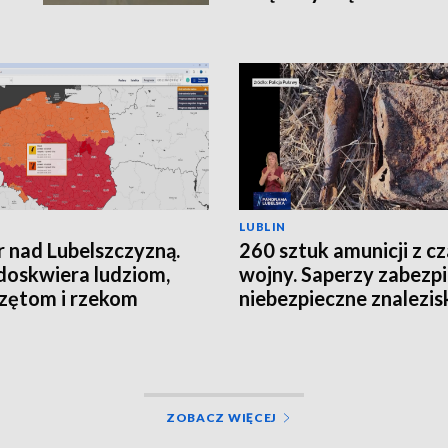
LUBLIN
 nad Lubelszczyzną.
260 sztuk amunicji z c
doskwiera ludziom,
wojny. Saperzy zabezpi
zętom i rzekom
niebezpieczne znalezis
ZOBACZ WIĘCEJ