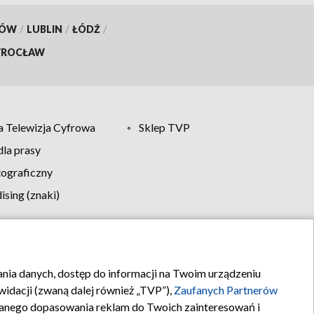
KÓW
/
LUBLIN
/
ŁÓDŹ
/
ROCŁAW
 Telewizja Cyfrowa
Sklep TVP
la prasy
tograficzny
sing (znaki)
klamy
Kontakt
rania danych, dostęp do informacji na Twoim urządzeniu
idacji (zwaną dalej również „TVP”),
Zaufanych Partnerów
anego dopasowania reklam do Twoich zainteresowań i