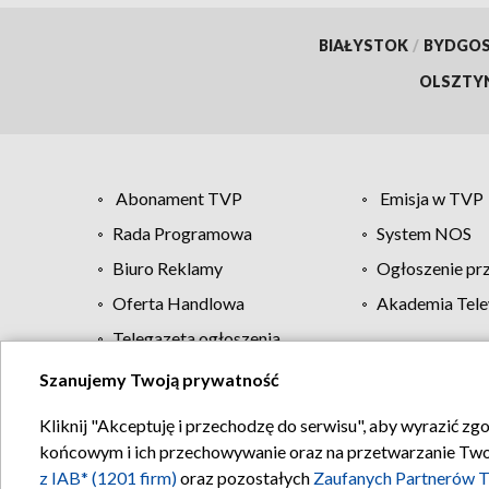
BIAŁYSTOK
/
BYDGO
OLSZTY
Abonament TVP
Emisja w TVP
Rada Programowa
System NOS
Biuro Reklamy
Ogłoszenie pr
Oferta Handlowa
Akademia Tele
Telegazeta ogłoszenia
Szanujemy Twoją prywatność
Regulamin TVP
Kliknij "Akceptuję i przechodzę do serwisu", aby wyrazić zg
końcowym i ich przechowywanie oraz na przetwarzanie Twoich
z IAB* (1201 firm)
oraz pozostałych
Zaufanych Partnerów T