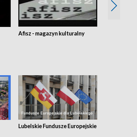
Afisz - magazyn kulturalny
Zobacz, co s
Lubelskie Fundusze Europejskie