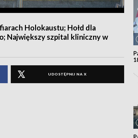
fiarach Holokaustu; Hołd dla
 Największy szpital kliniczny w
P
1
UDOSTĘPNIJ NA X
P