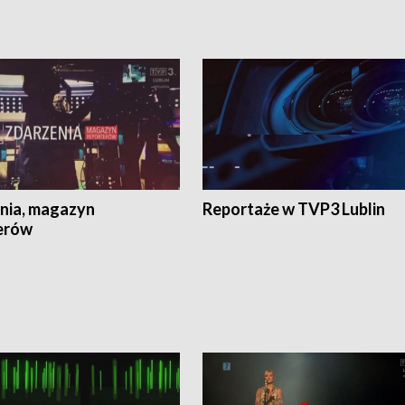
nia, magazyn
Reportaże w TVP3 Lublin
erów