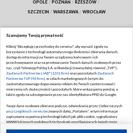
OPOLE
/
POZNAŃ
/
RZESZÓW
/
SZCZECIN
/
WARSZAWA
/
WROCŁAW
Szanujemy Twoją prywatność
Dołącz do nas:
Kliknij "Akceptuję i przechodzę do serwisu", aby wyrazić zgody na
korzystanie z technologii automatycznego śledzenia i zbierania danych,
TVP
dostęp do informacji na Twoim urządzeniu końcowym i ich
Abonament TVP
przechowywanie oraz na przetwarzanie Twoich danych osobowych przez
Regulamin TVP
nas, czyli Telewizję Polską S.A. w likwidacji (zwaną dalej również „TVP”),
Emisja w TVP
Polityka prywatności
Zaufanych Partnerów z IAB* (1201 firm)
oraz pozostałych
Zaufanych
Partnerów TVP (93 firm)
, w celach marketingowych (w tym do
Centrum informacji TVP
Moje zgody
zautomatyzowanego dopasowania reklam do Twoich zainteresowań i
mierzenia ich skuteczności) i pozostałych, które wskazujemy poniżej, a
Naziemna Telewizja Cyfrowa
Pomoc
także zgody na udostępnianie przez nas identyfikatora PPID do Google.
Sklep TVP
Biuro reklamy
Twoje dane osobowe zbierane podczas odwiedzania przez Ciebie naszych
Rada Programowa
Kontakt
poszczególnych serwisów
zwanych dalej „Portalem”, w tym informacje
zapisywane za pomocą technologii takich jak: pliki cookie, sygnalizatory
System NOS
WWW lub innych podobnych technologii umożliwiających świadczenie
dopasowanych i bezpiecznych usług, personalizację treści oraz reklam,
Informacje o nadawcy
Kanały
udostępnianie funkcji mediów społecznościowych oraz analizowanie