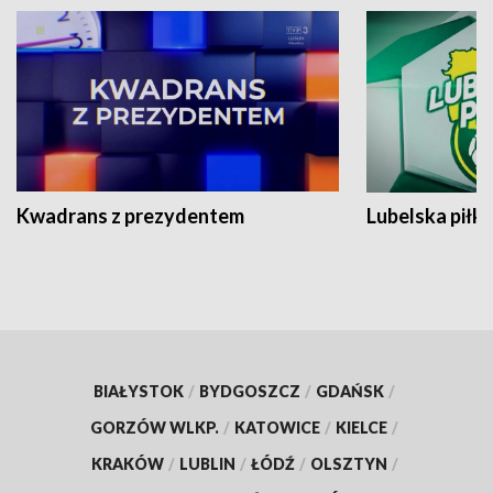
Kwadrans z prezydentem
Lubelska piłk
BIAŁYSTOK
/
BYDGOSZCZ
/
GDAŃSK
/
GORZÓW WLKP.
/
KATOWICE
/
KIELCE
/
KRAKÓW
/
LUBLIN
/
ŁÓDŹ
/
OLSZTYN
/