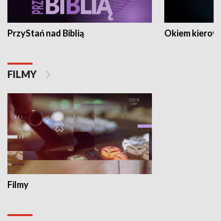
PrzyStań nad Biblią
Okiem kierow
FILMY
Filmy