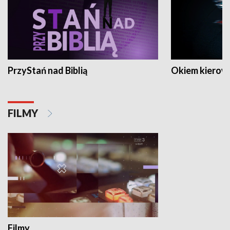
PrzyStań nad Biblią
Okiem kierow
FILMY
Filmy