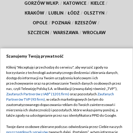
GORZÓW WLKP.
/
KATOWICE
/
KIELCE
/
KRAKÓW
/
LUBLIN
/
ŁÓDŹ
/
OLSZTYN
/
OPOLE
/
POZNAŃ
/
RZESZÓW
/
SZCZECIN
/
WARSZAWA
/
WROCŁAW
Szanujemy Twoją prywatność
Dołącz do nas:
Kliknij "Akceptuję i przechodzę do serwisu", aby wyrazić zgody na
korzystanie z technologii automatycznego śledzenia i zbierania danych,
TVP
dostęp do informacji na Twoim urządzeniu końcowym i ich
Abonament TVP
przechowywanie oraz na przetwarzanie Twoich danych osobowych przez
Regulamin TVP
nas, czyli Telewizję Polską S.A. w likwidacji (zwaną dalej również „TVP”),
Emisja w TVP
Polityka prywatności
Zaufanych Partnerów z IAB* (1201 firm)
oraz pozostałych
Zaufanych
Partnerów TVP (93 firm)
, w celach marketingowych (w tym do
Centrum informacji TVP
Moje zgody
zautomatyzowanego dopasowania reklam do Twoich zainteresowań i
mierzenia ich skuteczności) i pozostałych, które wskazujemy poniżej, a
Naziemna Telewizja Cyfrowa
Pomoc
także zgody na udostępnianie przez nas identyfikatora PPID do Google.
Sklep TVP
Biuro reklamy
Twoje dane osobowe zbierane podczas odwiedzania przez Ciebie naszych
Rada Programowa
Kontakt
poszczególnych serwisów
zwanych dalej „Portalem”, w tym informacje