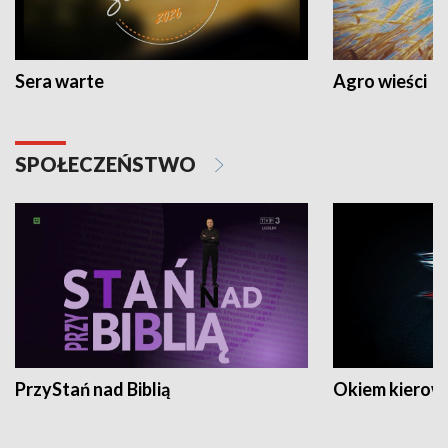
Sera warte
Agro wieści
SPOŁECZEŃSTWO
PrzyStań nad Biblią
Okiem kierow