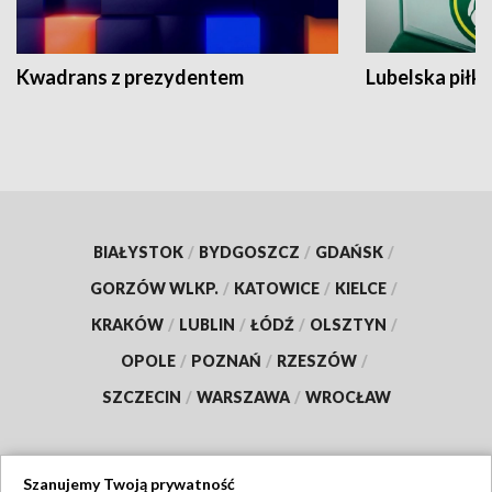
Kwadrans z prezydentem
Lubelska piłk
BIAŁYSTOK
/
BYDGOSZCZ
/
GDAŃSK
/
GORZÓW WLKP.
/
KATOWICE
/
KIELCE
/
KRAKÓW
/
LUBLIN
/
ŁÓDŹ
/
OLSZTYN
/
OPOLE
/
POZNAŃ
/
RZESZÓW
/
SZCZECIN
/
WARSZAWA
/
WROCŁAW
Szanujemy Twoją prywatność