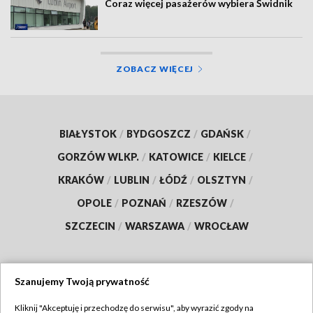
Coraz więcej pasażerów wybiera Świdnik
ZOBACZ WIĘCEJ
BIAŁYSTOK
/
BYDGOSZCZ
/
GDAŃSK
/
GORZÓW WLKP.
/
KATOWICE
/
KIELCE
/
KRAKÓW
/
LUBLIN
/
ŁÓDŹ
/
OLSZTYN
/
OPOLE
/
POZNAŃ
/
RZESZÓW
/
SZCZECIN
/
WARSZAWA
/
WROCŁAW
Szanujemy Twoją prywatność
Dołącz do nas:
Kliknij "Akceptuję i przechodzę do serwisu", aby wyrazić zgody na