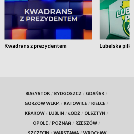
Kwadrans z prezydentem
Lubelska piłk
BIAŁYSTOK
/
BYDGOSZCZ
/
GDAŃSK
/
GORZÓW WLKP.
/
KATOWICE
/
KIELCE
/
KRAKÓW
/
LUBLIN
/
ŁÓDŹ
/
OLSZTYN
/
OPOLE
/
POZNAŃ
/
RZESZÓW
/
SZCZECIN
/
WARSZAWA
/
WROCŁAW