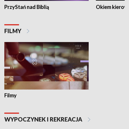
PrzyStań nad Biblią
Okiem kierow
FILMY
Filmy
WYPOCZYNEK I REKREACJA