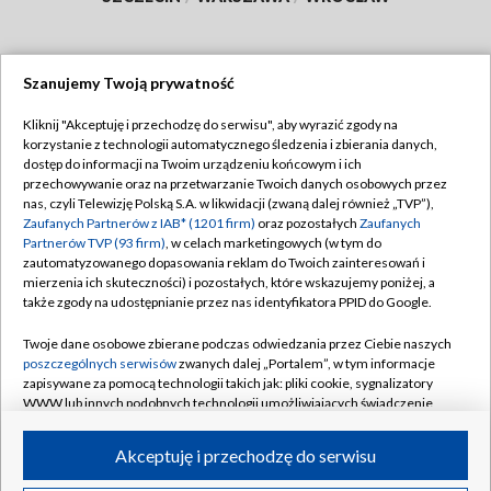
Szanujemy Twoją prywatność
Dołącz do nas:
Kliknij "Akceptuję i przechodzę do serwisu", aby wyrazić zgody na
korzystanie z technologii automatycznego śledzenia i zbierania danych,
TVP
dostęp do informacji na Twoim urządzeniu końcowym i ich
Abonament TVP
przechowywanie oraz na przetwarzanie Twoich danych osobowych przez
Regulamin TVP
nas, czyli Telewizję Polską S.A. w likwidacji (zwaną dalej również „TVP”),
Emisja w TVP
Polityka prywatności
Zaufanych Partnerów z IAB* (1201 firm)
oraz pozostałych
Zaufanych
Partnerów TVP (93 firm)
, w celach marketingowych (w tym do
Centrum informacji TVP
Moje zgody
zautomatyzowanego dopasowania reklam do Twoich zainteresowań i
mierzenia ich skuteczności) i pozostałych, które wskazujemy poniżej, a
Naziemna Telewizja Cyfrowa
Pomoc
także zgody na udostępnianie przez nas identyfikatora PPID do Google.
Sklep TVP
Biuro reklamy
Twoje dane osobowe zbierane podczas odwiedzania przez Ciebie naszych
Rada Programowa
Kontakt
poszczególnych serwisów
zwanych dalej „Portalem”, w tym informacje
zapisywane za pomocą technologii takich jak: pliki cookie, sygnalizatory
System NOS
WWW lub innych podobnych technologii umożliwiających świadczenie
dopasowanych i bezpiecznych usług, personalizację treści oraz reklam,
Informacje o nadawcy
Kanały
udostępnianie funkcji mediów społecznościowych oraz analizowanie
Akceptuję i przechodzę do serwisu
ruchu w Internecie.
Program dla prasy
©2026 Telewizja Polska S.A. w likwidacji