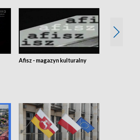
Afisz - magazyn kulturalny
Zobacz, co s