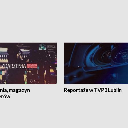
nia, magazyn
Reportaże w TVP3 Lublin
erów