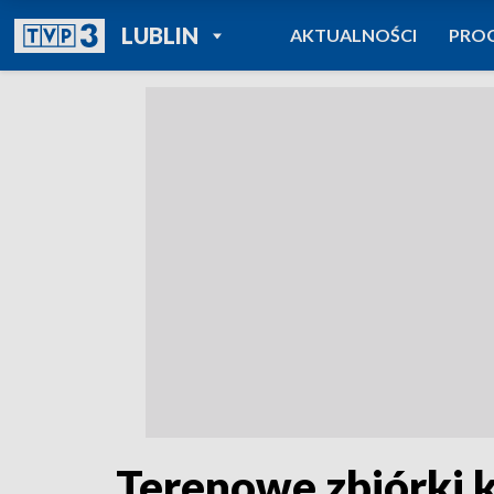
POWRÓT DO
LUBLIN
AKTUALNOŚCI
PRO
TVP REGIONY
Terenowe zbiórki 