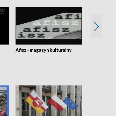
Afisz - magazyn kulturalny
Zobacz, co s