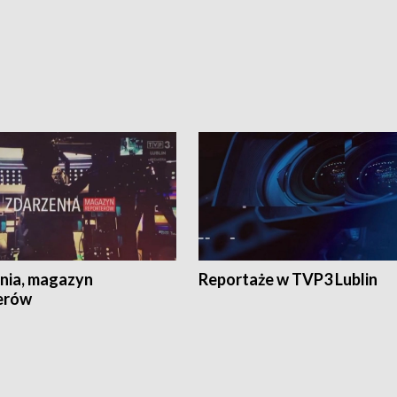
nia, magazyn
Reportaże w TVP3 Lublin
erów