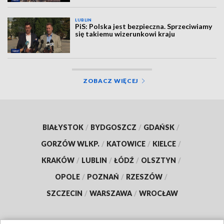
LUBLIN
PiS: Polska jest bezpieczna. Sprzeciwiamy
się takiemu wizerunkowi kraju
ZOBACZ WIĘCEJ
BIAŁYSTOK
/
BYDGOSZCZ
/
GDAŃSK
/
GORZÓW WLKP.
/
KATOWICE
/
KIELCE
/
KRAKÓW
/
LUBLIN
/
ŁÓDŹ
/
OLSZTYN
/
OPOLE
/
POZNAŃ
/
RZESZÓW
/
SZCZECIN
/
WARSZAWA
/
WROCŁAW