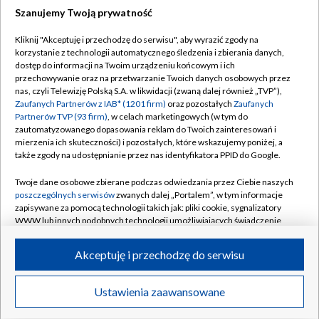
Szanujemy Twoją prywatność
Dołącz do nas:
Kliknij "Akceptuję i przechodzę do serwisu", aby wyrazić zgody na
korzystanie z technologii automatycznego śledzenia i zbierania danych,
TVP
dostęp do informacji na Twoim urządzeniu końcowym i ich
Abonament TVP
przechowywanie oraz na przetwarzanie Twoich danych osobowych przez
Regulamin TVP
nas, czyli Telewizję Polską S.A. w likwidacji (zwaną dalej również „TVP”),
Emisja w TVP
Polityka prywatności
Zaufanych Partnerów z IAB* (1201 firm)
oraz pozostałych
Zaufanych
Partnerów TVP (93 firm)
, w celach marketingowych (w tym do
Centrum informacji TVP
Moje zgody
zautomatyzowanego dopasowania reklam do Twoich zainteresowań i
mierzenia ich skuteczności) i pozostałych, które wskazujemy poniżej, a
Naziemna Telewizja Cyfrowa
Pomoc
także zgody na udostępnianie przez nas identyfikatora PPID do Google.
Sklep TVP
Biuro reklamy
Twoje dane osobowe zbierane podczas odwiedzania przez Ciebie naszych
Rada Programowa
Kontakt
poszczególnych serwisów
zwanych dalej „Portalem”, w tym informacje
zapisywane za pomocą technologii takich jak: pliki cookie, sygnalizatory
System NOS
WWW lub innych podobnych technologii umożliwiających świadczenie
dopasowanych i bezpiecznych usług, personalizację treści oraz reklam,
Informacje o nadawcy
Kanały
udostępnianie funkcji mediów społecznościowych oraz analizowanie
Akceptuję i przechodzę do serwisu
ruchu w Internecie.
Program dla prasy
©2026 Telewizja Polska S.A. w likwidacji
Biuro Reklamy
Twoje dane osobowe zbierane podczas odwiedzania przez Ciebie
Ustawienia zaawansowane
poszczególnych serwisów
na Portalu, takie jak adresy IP, identyfikatory
Ogłoszenie przetargowe
Twoich urządzeń końcowych i identyfikatory plików cookie, informacje o